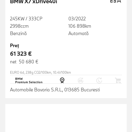
BMW X7 xDrive40i
245KW / 333CP
03/2022
2998ccm
106 898km
Benzină
Automată
Preţ
61 323 €
net 50 680 €
EURO 6d, 238g CO2/100km, 10.4l/100km
Automobile Bavaria S.R.L, 013685 Bucuresti