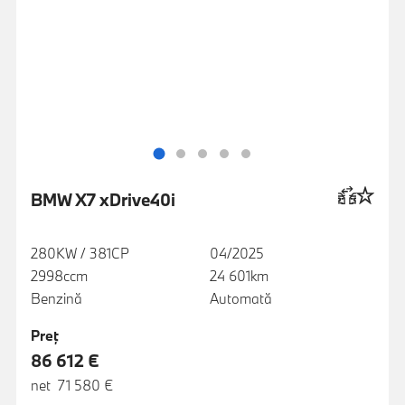
BMW X7 xDrive40i
280KW / 381CP
04/2025
2998ccm
24 601km
Benzină
Automată
Preţ
86 612 €
net 71 580 €