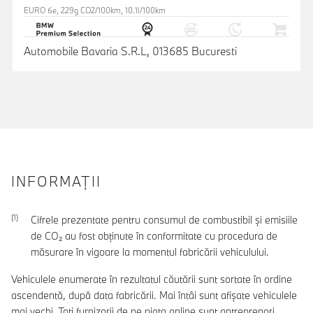
EURO 6e, 229g CO2/100km, 10.1l/100km
Automobile Bavaria S.R.L, 013685 Bucuresti
INFORMAŢII
Cifrele prezentate pentru consumul de combustibil şi emisiile
de CO₂ au fost obţinute în conformitate cu procedura de
măsurare în vigoare la momentul fabricării vehiculului.
Vehiculele enumerate în rezultatul căutării sunt sortate în ordine
ascendentă, după data fabricării. Mai întâi sunt afișate vehiculele
mai vechi. Toți furnizorii de pe piața online sunt antreprenori.