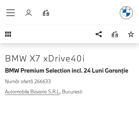
Plăcerea
de
Sari la conținutul principal
Autentificare
Comparaţie
Prezentare generală
BMW X7 xDrive40i
BMW Premium Selection incl. 24 Luni Garanţie
Număr ofertă 266633
Automobile Bavaria S.R.L
, Bucuresti