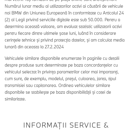
Numărul lunar mediu al utilizatorilor activi ai căutării de vehicule
noi BMW din Uniunea Europeană în conformitate cu Articolul 24
(2) al Legii privind serviciile digitale este sub 50.000. Pentru a
determina această valoare, am evaluat statistic utilizatorii activi
pentru fiecare dintre ultimele șase luni, luând în considerare
cerințele tehnice și privind protecția datelor, și am calculat media
lunară din aceasta la 27.2.2024
Vehiculele similare disponibile enumerate în paginile cu detalii
despre produse sunt determinate pe baza concordanțelor cu
vehiculul selectat în privința parametrilor celor mai importanți,
cum sunt, de exemplu, modelul, prețul, culoarea, janta, tipul
transmisiei sau capitonarea. Ordinea vehiculelor similare
disponibile se stabilește pe baza disponibilității și cotei de
similaritate.
INFORMAŢII SERVICE &