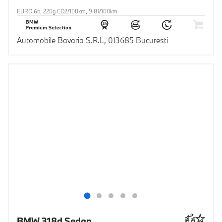
EURO 6b, 220g CO2/100km, 9.8l/100km
Automobile Bavaria S.R.L, 013685 Bucuresti
BMW 318d Sedan