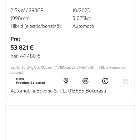
215KW / 293CP
10/2025
1998ccm
5 025km
Hibrid (electric/benzină)
Automată
Preţ
53 821 €
net 44 480 €
EURO 6b, 24g CO2/100km, 1.1l/100km, 23.2kwh/100km, 89km Autonomie
electrică
Automobile Bavaria S.R.L, 013685 Bucuresti