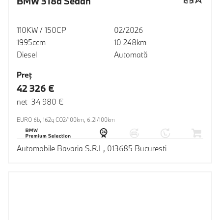
BMW 318d Sedan
110KW / 150CP
02/2026
1995ccm
10 248km
Diesel
Automată
Preţ
42 326 €
net 34 980 €
EURO 6b, 162g CO2/100km, 6.2l/100km
Automobile Bavaria S.R.L, 013685 Bucuresti