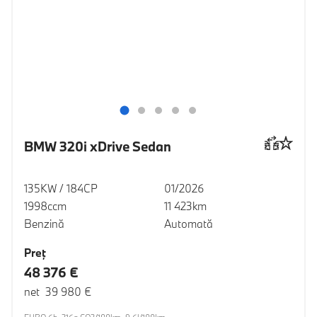
BMW 320i xDrive Sedan
135KW / 184CP
01/2026
1998ccm
11 423km
Benzină
Automată
Preţ
48 376 €
net 39 980 €