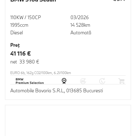
110KW / 150CP
03/2026
1995ccm
14 528km
Diesel
Automată
Preţ
41 116 €
net 33 980 €
EURO 6b, 162g CO2/100km, 6.2l/100km
Automobile Bavaria S.R.L, 013685 Bucuresti