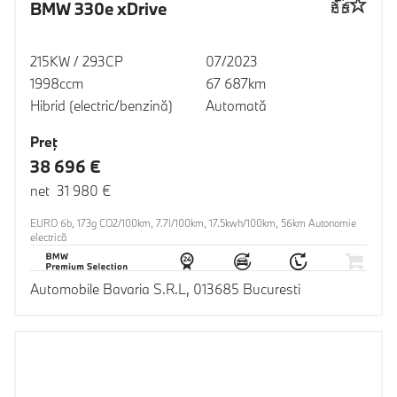
BMW 330e xDrive
215KW / 293CP
07/2023
1998ccm
67 687km
Hibrid (electric/benzină)
Automată
Preţ
38 696 €
net 31 980 €
EURO 6b, 173g CO2/100km, 7.7l/100km, 17.5kwh/100km, 56km Autonomie
electrică
Automobile Bavaria S.R.L, 013685 Bucuresti