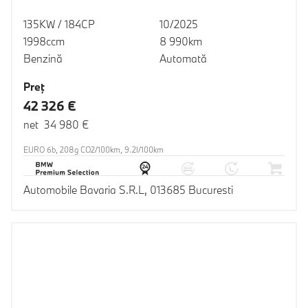
135KW / 184CP
10/2025
1998ccm
8 990km
Benzină
Automată
Preţ
42 326 €
net 34 980 €
EURO 6b, 208g CO2/100km, 9.2l/100km
Automobile Bavaria S.R.L, 013685 Bucuresti