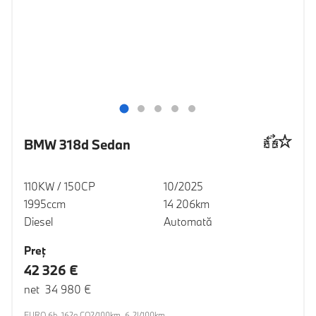
BMW 318d Sedan
110KW / 150CP
10/2025
1995ccm
14 206km
Diesel
Automată
Preţ
42 326 €
net 34 980 €
EURO 6b, 162g CO2/100km, 6.2l/100km