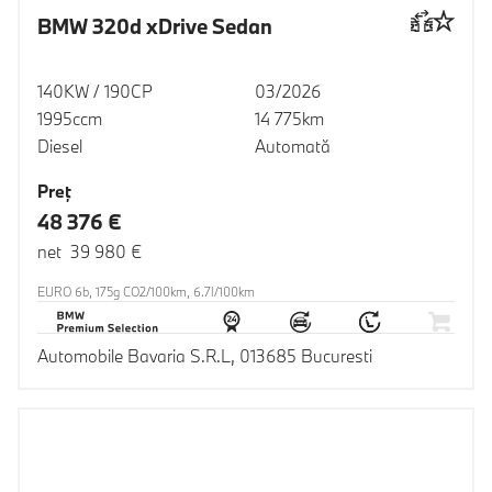
BMW 320d xDrive Sedan
140KW / 190CP
03/2026
1995ccm
14 775km
Diesel
Automată
Preţ
48 376 €
net 39 980 €
EURO 6b, 175g CO2/100km, 6.7l/100km
Automobile Bavaria S.R.L, 013685 Bucuresti