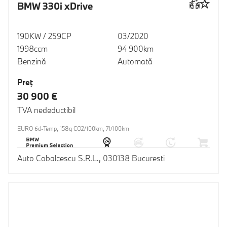
BMW 330i xDrive
190KW / 259CP
03/2020
1998ccm
94 900km
Benzină
Automată
Preţ
30 900 €
TVA nedeductibil
EURO 6d-Temp, 158g CO2/100km, 7l/100km
Auto Cobalcescu S.R.L., 030138 Bucuresti