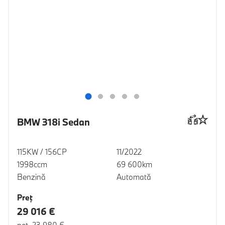
BMW 318i Sedan
115KW / 156CP
11/2022
1998ccm
69 600km
Benzină
Automată
Preţ
29 016 €
net 23 980 €