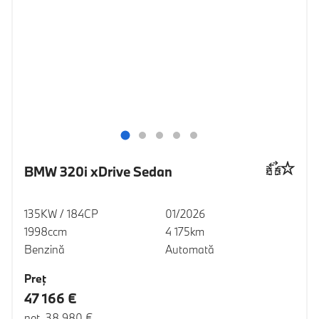
BMW 320i xDrive Sedan
135KW / 184CP
01/2026
1998ccm
4 175km
Benzină
Automată
Preţ
47 166 €
net 38 980 €