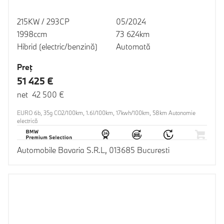
215KW / 293CP
05/2024
1998ccm
73 624km
Hibrid (electric/benzină)
Automată
Preţ
51 425 €
net 42 500 €
EURO 6b, 35g CO2/100km, 1.6l/100km, 17kwh/100km, 58km Autonomie
electrică
Automobile Bavaria S.R.L, 013685 Bucuresti