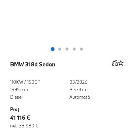
BMW 318d Sedan
110KW / 150CP
03/2026
1995ccm
8 473km
Diesel
Automată
Preţ
41 116 €
net 33 980 €