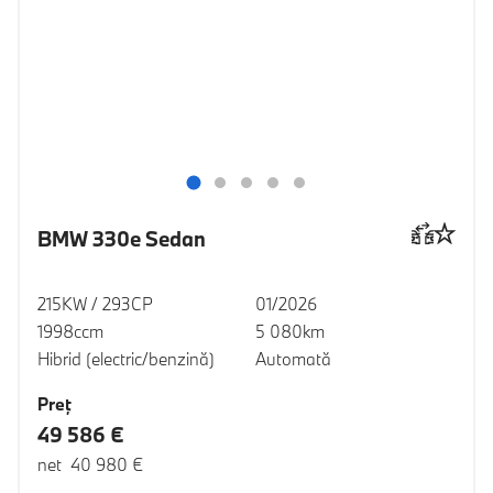
BMW 330e Sedan
215KW / 293CP
01/2026
1998ccm
5 080km
Hibrid (electric/benzină)
Automată
Preţ
49 586 €
net 40 980 €