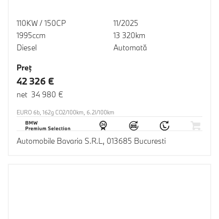
110KW / 150CP
11/2025
1995ccm
13 320km
Diesel
Automată
Preţ
42 326 €
net 34 980 €
EURO 6b, 162g CO2/100km, 6.2l/100km
Automobile Bavaria S.R.L, 013685 Bucuresti