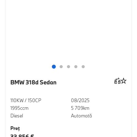
BMW 318d Sedan
110KW / 150CP
08/2025
1995ccm
5 709km
Diesel
Automată
Preţ
33 856 €