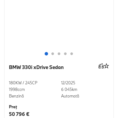
BMW 330i xDrive Sedan
180KW / 245CP
12/2025
1998ccm
6 045km
Benzină
Automată
Preţ
50 796 €