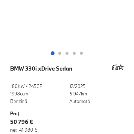
BMW 330i xDrive Sedan
180KW / 245CP
12/2025
1998ccm
6 947km
Benzină
Automată
Preţ
50 796 €
net 41 980 €