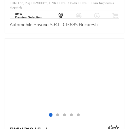
EURO 6b, 19g CO2/100km, 0.9l/100km, 21kwh/100km, 100km Autonomie
electrică
Automobile Bavaria S.R.L, 013685 Bucuresti