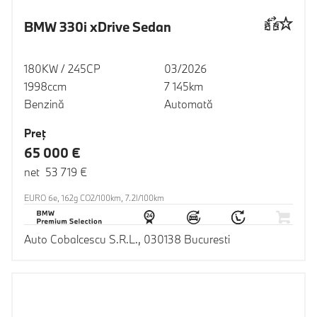
BMW 330i xDrive Sedan
180KW / 245CP
03/2026
1998ccm
7 145km
Benzină
Automată
Preţ
65 000 €
net 53 719 €
EURO 6e, 162g CO2/100km, 7.2l/100km
Auto Cobalcescu S.R.L., 030138 Bucuresti