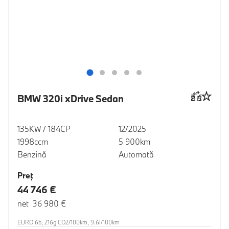
BMW 320i xDrive Sedan
135KW / 184CP
12/2025
1998ccm
5 900km
Benzină
Automată
Preţ
44 746 €
net 36 980 €
EURO 6b, 216g CO2/100km, 9.6l/100km