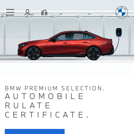
Plăcerea
de
Sari la conținutul principal
Autentificare
Comparaţie
BMW PREMIUM SELECTION.
AUTOMOBILE
RULATE
CERTIFICATE.