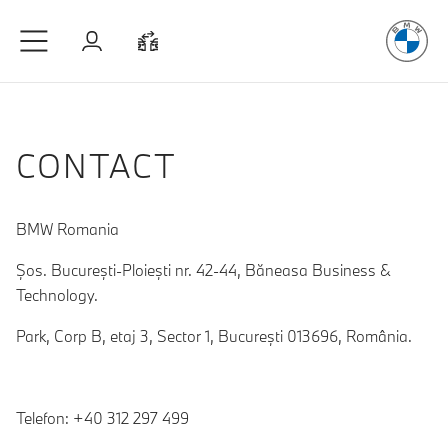
Plăcerea
de
Sari la conținutul principal
Autentificare
Comparaţie
CONTACT
BMW Romania
Șos. București-Ploiești nr. 42-44, Băneasa Business &
Technology.
Park, Corp B, etaj 3, Sector 1, București 013696, România.
Telefon: +40 312 297 499