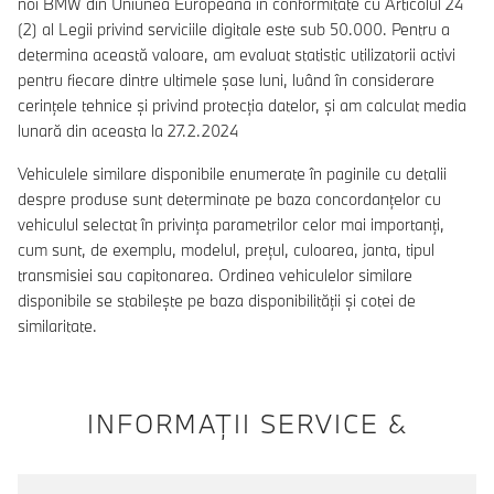
noi BMW din Uniunea Europeană în conformitate cu Articolul 24
(2) al Legii privind serviciile digitale este sub 50.000. Pentru a
determina această valoare, am evaluat statistic utilizatorii activi
pentru fiecare dintre ultimele șase luni, luând în considerare
cerințele tehnice și privind protecția datelor, și am calculat media
lunară din aceasta la 27.2.2024
Vehiculele similare disponibile enumerate în paginile cu detalii
despre produse sunt determinate pe baza concordanțelor cu
vehiculul selectat în privința parametrilor celor mai importanți,
cum sunt, de exemplu, modelul, prețul, culoarea, janta, tipul
transmisiei sau capitonarea. Ordinea vehiculelor similare
disponibile se stabilește pe baza disponibilității și cotei de
similaritate.
INFORMAŢII SERVICE &