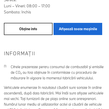
Luni – Vineri: 08:00 – 17:00
Sambata: Inchis
Obţine info
Afişează toate maşinile
INFORMAŢII
Cifrele prezentate pentru consumul de combustibil şi emisiile
de CO₂ au fost obţinute în conformitate cu procedura de
măsurare în vigoare la momentul fabricării vehiculului.
Vehiculele enumerate în rezultatul căutării sunt sortate în ordine
ascendentă, după data fabricării. Mai întâi sunt afișate vehiculele
mai vechi. Toți furnizorii de pe piața online sunt antreprenori.
Numărul lunar mediu al utilizatorilor activi ai căutării de vehicule