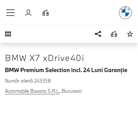
Plăcerea
de
Sari la conținutul principal
Autentificare
Comparaţie
Prezentare generală
BMW X7 xDrive40i
BMW Premium Selection incl. 24 Luni Garanţie
Număr ofertă 243358
Automobile Bavaria S.R.L
, Bucuresti