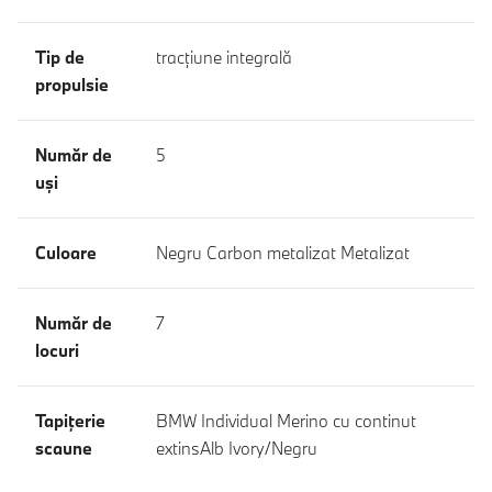
Tip de
tracţiune integrală
propulsie
Număr de
5
uşi
Culoare
Negru Carbon metalizat Metalizat
Număr de
7
locuri
Tapiţerie
BMW Individual Merino cu continut
scaune
extinsAlb Ivory/Negru