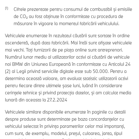
Cifrele prezentate pentru consumul de combustibil şi emisiile
de CO₂ au fost obţinute în conformitate cu procedura de
măsurare în vigoare la momentul fabricării vehiculului.
Vehiculele enumerate în rezultatul căutării sunt sortate în ordine
ascendentă, după data fabricării. Mai întâi sunt afișate vehiculele
mai vechi. Toți furnizorii de pe piața online sunt antreprenori.
Numărul lunar mediu al utilizatorilor activi ai căutării de vehicule
noi BMW din Uniunea Europeană în conformitate cu Articolul 24
(2) al Legii privind serviciile digitale este sub 50.000. Pentru a
determina această valoare, am evaluat statistic utilizatorii activi
pentru fiecare dintre ultimele șase luni, luând în considerare
cerințele tehnice și privind protecția datelor, și am calculat media
lunară din aceasta la 27.2.2024
Vehiculele similare disponibile enumerate în paginile cu detalii
despre produse sunt determinate pe baza concordanțelor cu
vehiculul selectat în privința parametrilor celor mai importanți,
cum sunt, de exemplu, modelul, prețul, culoarea, janta, tipul