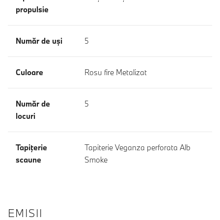
propulsie
Număr de uşi
5
Culoare
Rosu fire Metalizat
Număr de
5
locuri
Tapiţerie
Tapiterie Veganza perforata Alb
scaune
Smoke
EMISII