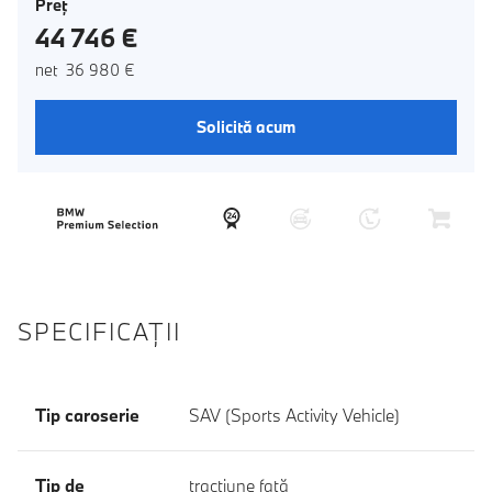
Preţ
44 746 €
net 36 980 €
Solicită acum
SPECIFICAŢII
Tip caroserie
SAV (Sports Activity Vehicle)
Tip de
tracţiune faţă