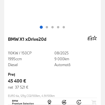
BMW X1 xDrive20d
110KW / 150CP
08/2025
1995ccm
9 000km
Diesel
Automată
Preţ
45 400 €
net 37 521 €
EURO 6e, 129g CO2/100km, 4.9l/100km