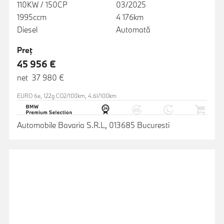
110KW / 150CP
03/2025
1995ccm
4 176km
Diesel
Automată
Preţ
45 956 €
net 37 980 €
EURO 6e, 122g CO2/100km, 4.6l/100km
Automobile Bavaria S.R.L, 013685 Bucuresti