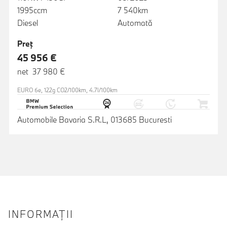
1995ccm
7 540km
Diesel
Automată
Preţ
45 956 €
net 37 980 €
EURO 6e, 122g CO2/100km, 4.7l/100km
Automobile Bavaria S.R.L, 013685 Bucuresti
INFORMAŢII