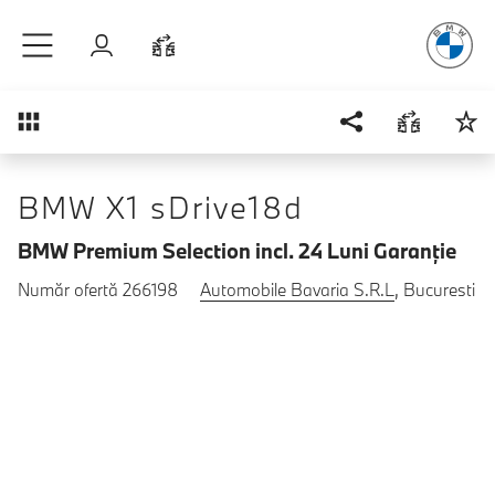
Plăcerea
de
Sari la conținutul principal
Autentificare
Comparaţie
Prezentare generală
BMW X1 sDrive18d
BMW Premium Selection incl. 24 Luni Garanţie
Număr ofertă 266198
Automobile Bavaria S.R.L
, Bucuresti