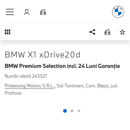
Plăcerea
de
Sari la conținutul principal
Autentificare
Comparaţie
Prezentare generală
BMW X1 xDrive20d
BMW Premium Selection incl. 24 Luni Garanţie
Număr ofertă 243327
Proleasing Motors S.R.L.
, Sat Tantareni, Com. Blejoi, jud.
Prahova