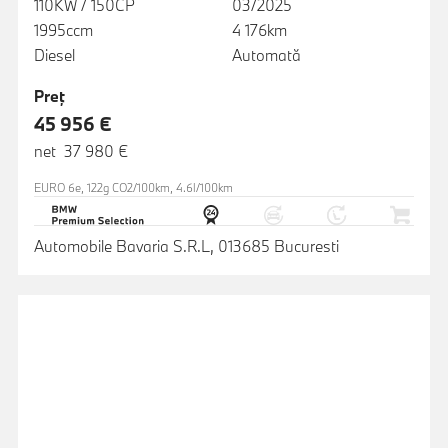
110KW / 150CP
03/2025
1995ccm
4 176km
Diesel
Automată
Preţ
45 956 €
net 37 980 €
EURO 6e, 122g CO2/100km, 4.6l/100km
Automobile Bavaria S.R.L, 013685 Bucuresti