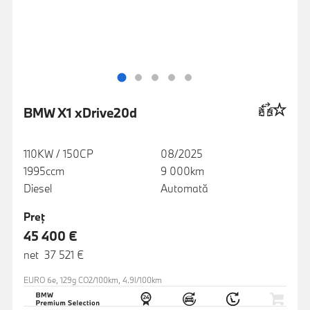
BMW X1 xDrive20d
110KW / 150CP
08/2025
1995ccm
9 000km
Diesel
Automată
Preţ
45 400 €
net 37 521 €
EURO 6e, 129g CO2/100km, 4.9l/100km