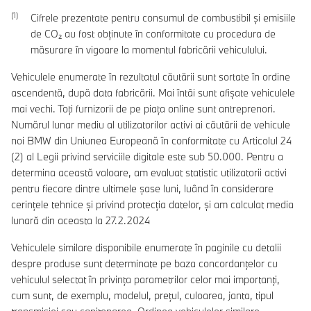
Cifrele prezentate pentru consumul de combustibil şi emisiile
de CO₂ au fost obţinute în conformitate cu procedura de
măsurare în vigoare la momentul fabricării vehiculului.
Vehiculele enumerate în rezultatul căutării sunt sortate în ordine
ascendentă, după data fabricării. Mai întâi sunt afișate vehiculele
mai vechi. Toți furnizorii de pe piața online sunt antreprenori.
Numărul lunar mediu al utilizatorilor activi ai căutării de vehicule
noi BMW din Uniunea Europeană în conformitate cu Articolul 24
(2) al Legii privind serviciile digitale este sub 50.000. Pentru a
determina această valoare, am evaluat statistic utilizatorii activi
pentru fiecare dintre ultimele șase luni, luând în considerare
cerințele tehnice și privind protecția datelor, și am calculat media
lunară din aceasta la 27.2.2024
Vehiculele similare disponibile enumerate în paginile cu detalii
despre produse sunt determinate pe baza concordanțelor cu
vehiculul selectat în privința parametrilor celor mai importanți,
cum sunt, de exemplu, modelul, prețul, culoarea, janta, tipul