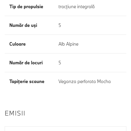
Tip de propulsie
tracţiune integrală
Număr de uşi
5
Culoare
Alb Alpine
Număr de locuri
5
Tapiţerie scaune
Veganza perforata Mocha
EMISII