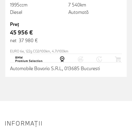
1995ccm
7 540km
Diesel
Automată
Preţ
45 956 €
net 37 980 €
EURO 6e, 122g CO2/100km, 4.7l/100km
Automobile Bavaria S.R.L, 013685 Bucuresti
INFORMAŢII