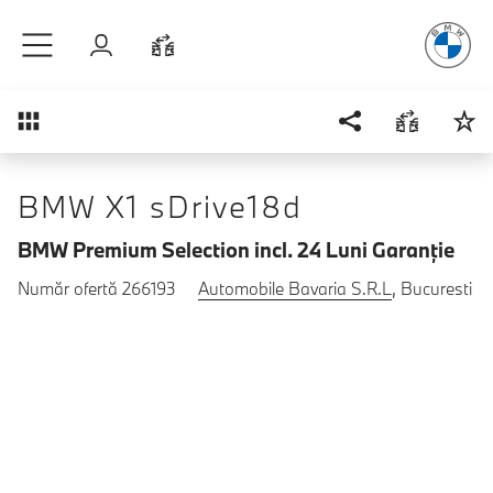
Plăcerea
de
Sari la conținutul principal
Autentificare
Comparaţie
Prezentare generală
BMW X1 sDrive18d
BMW Premium Selection incl. 24 Luni Garanţie
Număr ofertă 266193
Automobile Bavaria S.R.L
, Bucuresti