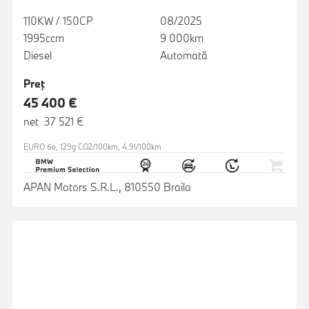
110KW / 150CP
08/2025
1995ccm
9 000km
Diesel
Automată
Preţ
45 400 €
net 37 521 €
EURO 6e, 129g CO2/100km, 4.9l/100km
APAN Motors S.R.L., 810550 Braila