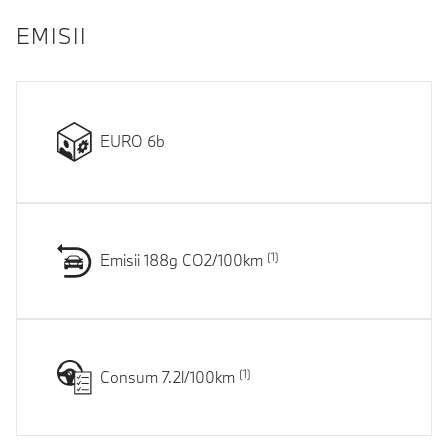
EMISII
EURO 6b
Emisii 188g CO2/100km
Consum 7.2l/100km