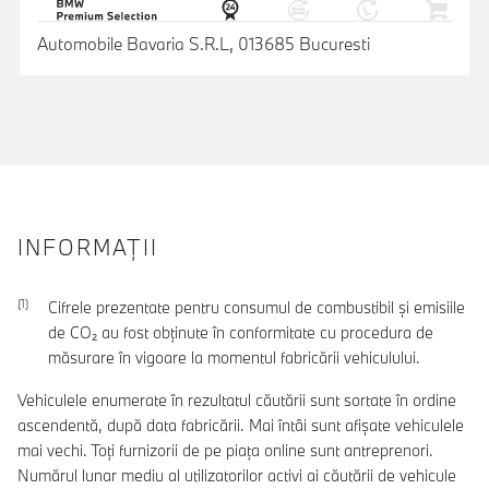
Automobile Bavaria S.R.L, 013685 Bucuresti
INFORMAŢII
Cifrele prezentate pentru consumul de combustibil şi emisiile
de CO₂ au fost obţinute în conformitate cu procedura de
măsurare în vigoare la momentul fabricării vehiculului.
Vehiculele enumerate în rezultatul căutării sunt sortate în ordine
ascendentă, după data fabricării. Mai întâi sunt afișate vehiculele
mai vechi. Toți furnizorii de pe piața online sunt antreprenori.
Numărul lunar mediu al utilizatorilor activi ai căutării de vehicule