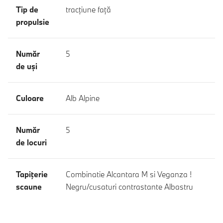
Tip de
tracţiune faţă
propulsie
Număr
5
de uşi
Culoare
Alb Alpine
Număr
5
de locuri
Tapiţerie
Combinatie Alcantara M si Veganza !
scaune
Negru/cusaturi contrastante Albastru