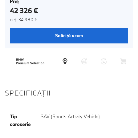
Preţ
42 326 €
net 34 980 €
Solicită acum
SPECIFICAŢII
Tip
SAV (Sports Activity Vehicle)
caroserie