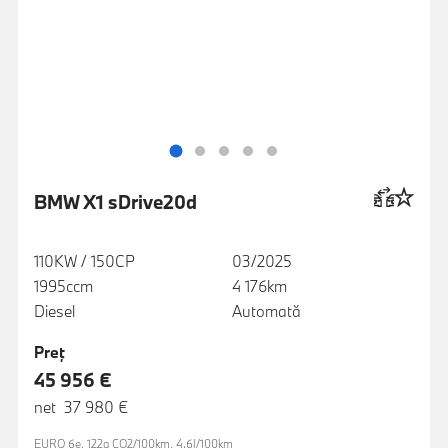
BMW X1 sDrive20d
110KW / 150CP
03/2025
1995ccm
4 176km
Diesel
Automată
Preţ
45 956 €
net 37 980 €
EURO 6e, 122g CO2/100km, 4.6l/100km