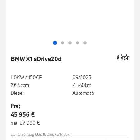
BMW X1 sDrive20d
110KW / 150CP
09/2025
1995ccm
7 540km
Diesel
Automată
Preţ
45 956 €
net 37 980 €
EURO 6e, 122g CO2/100km, 4.7l/100km