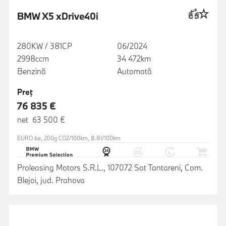
BMW X5 xDrive40i
280KW / 381CP
06/2024
2998ccm
34 472km
Benzină
Automată
Preţ
76 835 €
net 63 500 €
EURO 6e, 200g CO2/100km, 8.8l/100km
Proleasing Motors S.R.L., 107072 Sat Tantareni, Com.
Blejoi, jud. Prahova