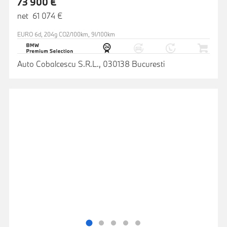
73 900 €
net 61 074 €
EURO 6d, 204g CO2/100km, 9l/100km
Auto Cobalcescu S.R.L., 030138 Bucuresti