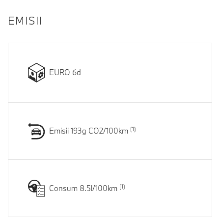
EMISII
EURO 6d
Emisii 193g CO2/100km
Consum 8.5l/100km