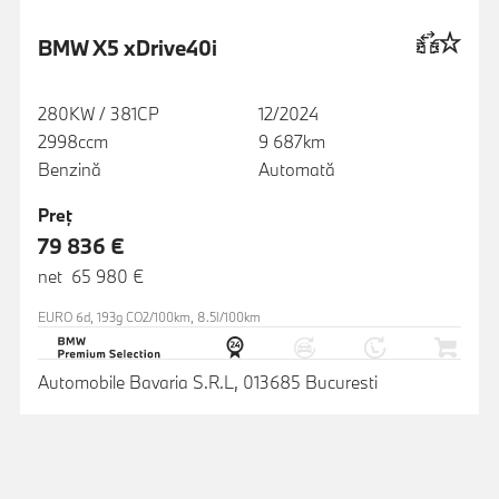
BMW X5 xDrive40i
280KW / 381CP
12/2024
2998ccm
9 687km
Benzină
Automată
Preţ
79 836 €
net 65 980 €
EURO 6d, 193g CO2/100km, 8.5l/100km
Automobile Bavaria S.R.L, 013685 Bucuresti