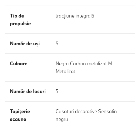
Tip de
tracţiune integrală
propulsie
Număr de uşi
5
Culoare
Negru Carbon metalizat M
Metalizat
Număr de locuri
5
Tapiţerie
Cusaturi decorative Sensafin
scaune
negru