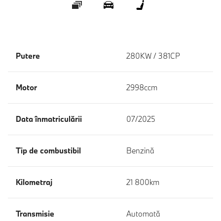
Galerie
360 ° Exterior
360 ° Interior
Putere
280KW / 381CP
Motor
2998ccm
Data înmatriculării
07/2025
Tip de combustibil
Benzină
Kilometraj
21 800km
Transmisie
Automată