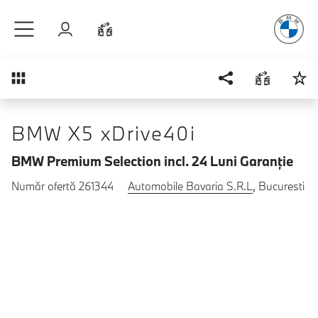
Plăcerea
de
Sari la conținutul principal
Autentificare
Comparaţie
Prezentare generală
BMW X5 xDrive40i
BMW Premium Selection incl. 24 Luni Garanţie
Număr ofertă 261344
Automobile Bavaria S.R.L
, Bucuresti