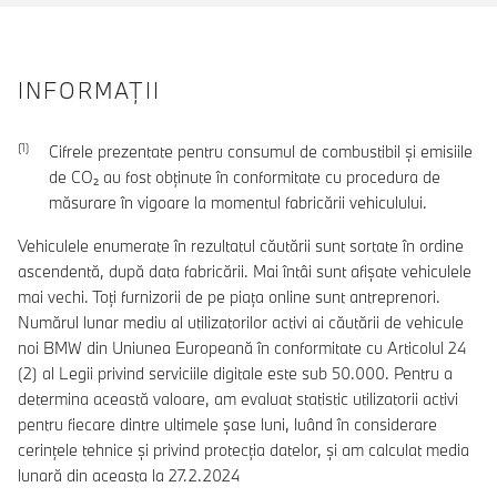
INFORMAŢII
Cifrele prezentate pentru consumul de combustibil şi emisiile
de CO₂ au fost obţinute în conformitate cu procedura de
măsurare în vigoare la momentul fabricării vehiculului.
Vehiculele enumerate în rezultatul căutării sunt sortate în ordine
ascendentă, după data fabricării. Mai întâi sunt afișate vehiculele
mai vechi. Toți furnizorii de pe piața online sunt antreprenori.
Numărul lunar mediu al utilizatorilor activi ai căutării de vehicule
noi BMW din Uniunea Europeană în conformitate cu Articolul 24
(2) al Legii privind serviciile digitale este sub 50.000. Pentru a
determina această valoare, am evaluat statistic utilizatorii activi
pentru fiecare dintre ultimele șase luni, luând în considerare
cerințele tehnice și privind protecția datelor, și am calculat media
lunară din aceasta la 27.2.2024