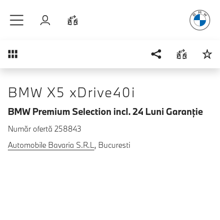
Plăcerea
de
Sari la conținutul principal
Autentificare
Comparaţie
Prezentare generală
BMW X5 xDrive40i
BMW Premium Selection incl. 24 Luni Garanţie
Număr ofertă 258843
Automobile Bavaria S.R.L
, Bucuresti