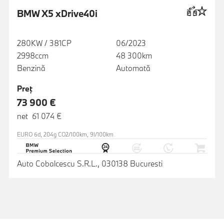
BMW X5 xDrive40i
280KW / 381CP
06/2023
2998ccm
48 300km
Benzină
Automată
Preţ
73 900 €
net 61 074 €
EURO 6d, 204g CO2/100km, 9l/100km
Auto Cobalcescu S.R.L., 030138 Bucuresti