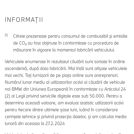
INFORMAŢII
Cifrele prezentate pentru consumul de combustibil şi emisiile
de CO₂ au fost obţinute în conformitate cu procedura de
măsurare în vigoare la momentul fabricării vehiculului.
Vehiculele enumerate în rezultatul căutării sunt sortate în ordine
ascendentă, după data fabricării. Mai întâi sunt afișate vehiculele
mai vechi. Toți furnizorii de pe piața online sunt antreprenori.
Numărul lunar mediu al utilizatorilor activi ai căutării de vehicule
noi BMW din Uniunea Europeană în conformitate cu Articolul 24
(2) al Legii privind serviciile digitale este sub 50.000. Pentru a
determina această valoare, am evaluat statistic utilizatorii activi
pentru fiecare dintre ultimele șase luni, luând în considerare
cerințele tehnice și privind protecția datelor, și am calculat media
lunară din aceasta la 27.2.2024