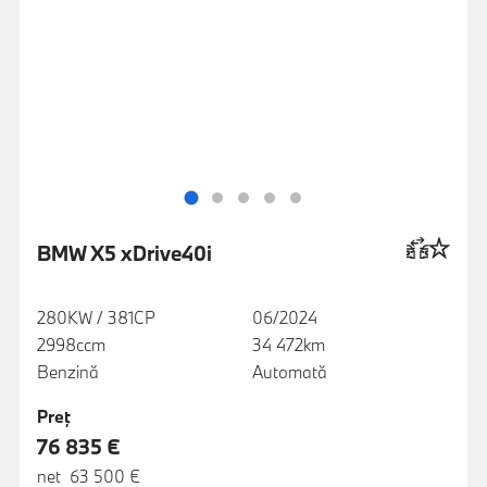
BMW X5 xDrive40i
280KW / 381CP
06/2024
2998ccm
34 472km
Benzină
Automată
Preţ
76 835 €
net 63 500 €