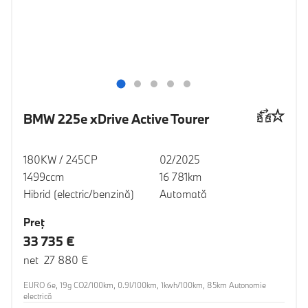
BMW 225e xDrive Active Tourer
180KW / 245CP
02/2025
1499ccm
16 781km
Hibrid (electric/benzină)
Automată
Preţ
33 735 €
net 27 880 €
EURO 6e, 19g CO2/100km, 0.9l/100km, 1kwh/100km, 85km Autonomie
electrică