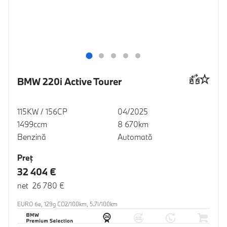
BMW 220i Active Tourer
115KW / 156CP
04/2025
1499ccm
8 670km
Benzină
Automată
Preţ
32 404 €
net 26 780 €
EURO 6e, 129g CO2/100km, 5.7l/100km