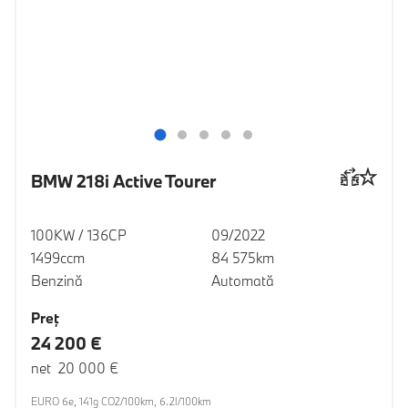
BMW 218i Active Tourer
100KW / 136CP
09/2022
1499ccm
84 575km
Benzină
Automată
Preţ
24 200 €
net 20 000 €
EURO 6e, 141g CO2/100km, 6.2l/100km