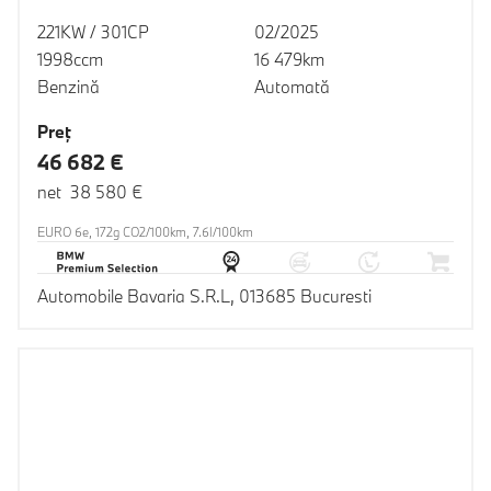
221KW / 301CP
02/2025
1998ccm
16 479km
Benzină
Automată
Preţ
46 682 €
net 38 580 €
EURO 6e, 172g CO2/100km, 7.6l/100km
Automobile Bavaria S.R.L, 013685 Bucuresti