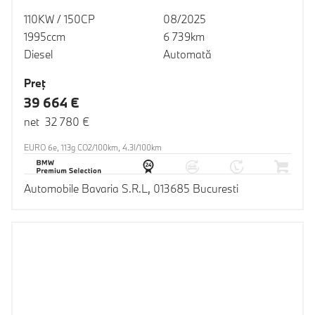
110KW / 150CP
08/2025
1995ccm
6 739km
Diesel
Automată
Preţ
39 664 €
net 32 780 €
EURO 6e, 113g CO2/100km, 4.3l/100km
Automobile Bavaria S.R.L, 013685 Bucuresti