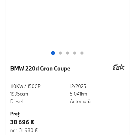
BMW 220d Gran Coupe
110KW / 150CP
12/2025
1995ccm
5 041km
Diesel
Automată
Preţ
38 696 €
net 31 980 €