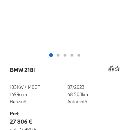
BMW 218i
103KW / 140CP
07/2023
1499ccm
48 503km
Benzină
Automată
Preţ
27 806 €
net 22 980 €