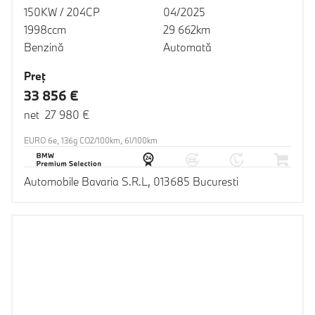
150KW / 204CP
04/2025
1998ccm
29 662km
Benzină
Automată
Preţ
33 856 €
net 27 980 €
EURO 6e, 136g CO2/100km, 6l/100km
Automobile Bavaria S.R.L, 013685 Bucuresti