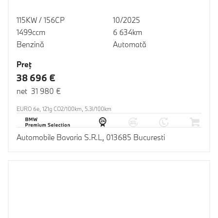
115KW / 156CP
10/2025
1499ccm
6 634km
Benzină
Automată
Preţ
38 696 €
net 31 980 €
EURO 6e, 121g CO2/100km, 5.3l/100km
Automobile Bavaria S.R.L, 013685 Bucuresti