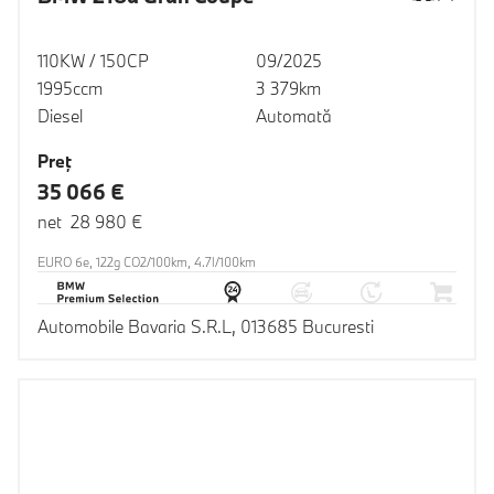
110KW / 150CP
09/2025
1995ccm
3 379km
Diesel
Automată
Preţ
35 066 €
net 28 980 €
EURO 6e, 122g CO2/100km, 4.7l/100km
Automobile Bavaria S.R.L, 013685 Bucuresti