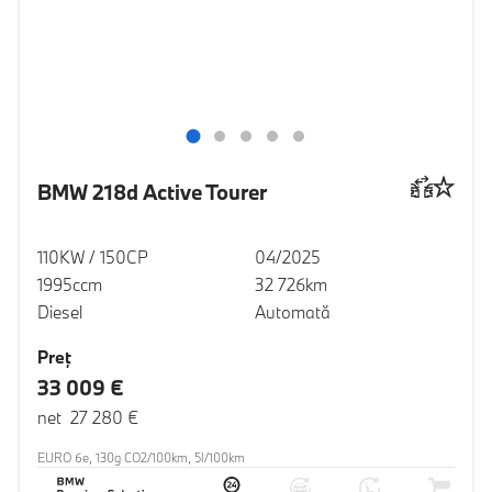
BMW 218d Active Tourer
110KW / 150CP
04/2025
1995ccm
32 726km
Diesel
Automată
Preţ
33 009 €
net 27 280 €
EURO 6e, 130g CO2/100km, 5l/100km