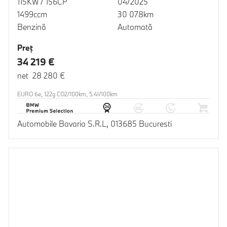
115KW / 156CP
04/2025
1499ccm
30 078km
Benzină
Automată
Preţ
34 219 €
net 28 280 €
EURO 6e, 122g CO2/100km, 5.4l/100km
Automobile Bavaria S.R.L, 013685 Bucuresti