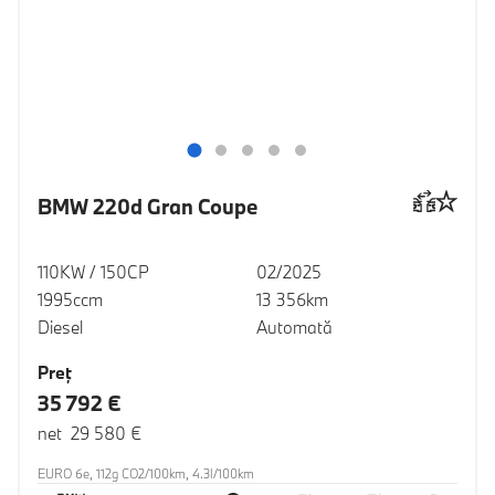
BMW 220d Gran Coupe
110KW / 150CP
02/2025
1995ccm
13 356km
Diesel
Automată
Preţ
35 792 €
net 29 580 €
EURO 6e, 112g CO2/100km, 4.3l/100km