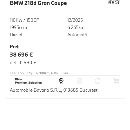
BMW 218d Gran Coupe
110KW / 150CP
12/2025
1995ccm
6 265km
Diesel
Automată
Preţ
38 696 €
net 31 980 €
EURO 6b, 122g CO2/100km, 6.8l/100km
Automobile Bavaria S.R.L, 013685 Bucuresti