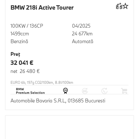
BMW 218i Active Tourer
100KW / 136CP
04/2025
1499ccm
24 677km
Benzină
Automată
Preţ
32 041 €
net 26 480 €
EURO 6b, 197g CO2/100km, 8.8l/100km
Automobile Bavaria S.R.L, 013685 Bucuresti