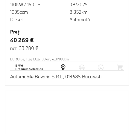
110KW / 150CP
08/2025
1995ccm
8 352km
Diesel
Automată
Preţ
40 269 €
net 33 280 €
EURO 6e, 112g CO2/100km, 4.3l/100km
Automobile Bavaria S.R.L, 013685 Bucuresti