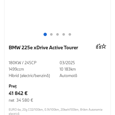
BMW 225e xDrive Active Tourer
180KW / 245CP
03/2025
1499ccm
10 183km
Hibrid (electric/benzină)
Automată
Preţ
41 842 €
net 34 580 €
EURO 6e, 20g CO2/100km, 0.9l/100km, 20kwh/100km, 84km Autonomie
electrică