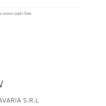
u scaun copil i-Size
W
VARIA S.R.L