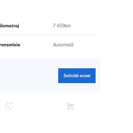
ilometraj
7 459km
ransmisie
Automată
Solicită acum