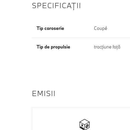
SPECIFICAŢII
Tip caroserie
Coupé
Tip de propulsie
tracţiune faţă
EMISII