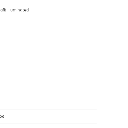
afit Illuminated
ope