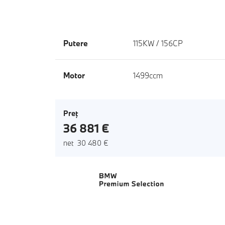
Putere
115KW / 156CP
Motor
1499ccm
Preţ
36 881 €
net 30 480 €