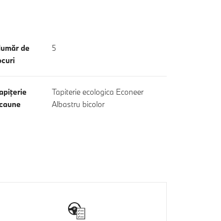
umăr de
5
ocuri
apiţerie
Tapiterie ecologica Econeer
caune
Albastru bicolor