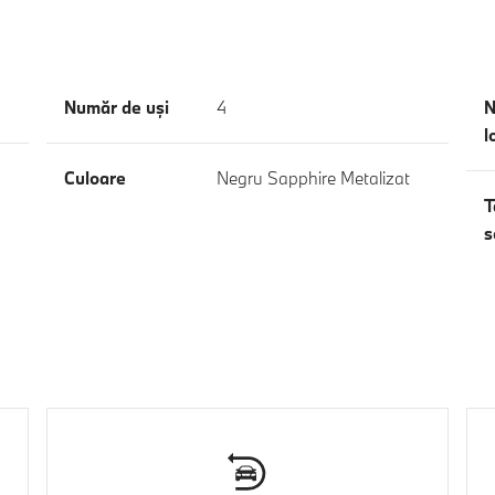
Număr de uşi
4
N
l
Culoare
Negru Sapphire Metalizat
T
s