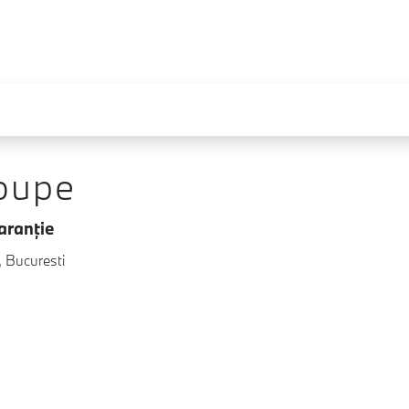
oupe
aranţie
, Bucuresti