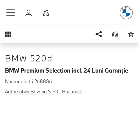
Plăcerea
de
Sari la conținutul principal
Autentificare
Comparaţie
Prezentare generală
BMW 520d
BMW Premium Selection incl. 24 Luni Garanţie
Număr ofertă 268886
Automobile Bavaria S.R.L
, Bucuresti