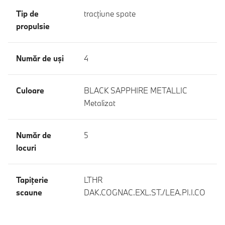
Tip de
tracţiune spate
propulsie
Număr de uşi
4
Culoare
BLACK SAPPHIRE METALLIC
Metalizat
Număr de
5
locuri
Tapiţerie
LTHR
scaune
DAK.COGNAC.EXL.ST./LEA.PI.I.CO