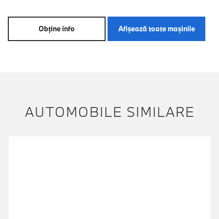
Obţine info
Afişează toate maşinile
AUTOMOBILE SIMILARE