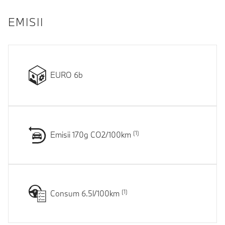
EMISII
EURO 6b
Emisii 170g CO2/100km
Consum 6.5l/100km