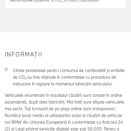
INFORMAŢII
Cifrele prezentate pentru consumul de combustibil şi emisiile
de CO₂ au fost obţinute în conformitate cu procedura de
măsurare în vigoare la momentul fabricării vehiculului.
Vehiculele enumerate în rezultatul căutării sunt sortate în ordine
ascendentă, după data fabricării. Mai întâi sunt afișate vehiculele
mai vechi. Toți furnizorii de pe piața online sunt antreprenori.
Numărul lunar mediu al utilizatorilor activi ai căutării de vehicule
noi BMW din Uniunea Europeană în conformitate cu Articolul 24
(2) al Legii privind serviciile digitale este sub 50.000. Pentru a