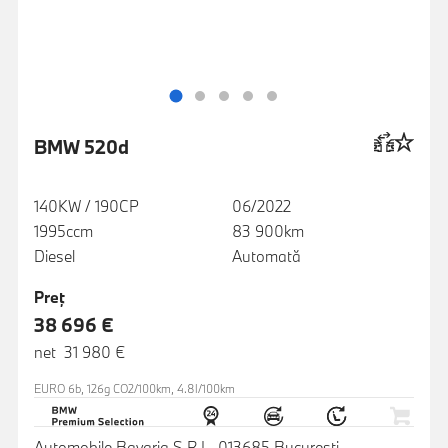
BMW 520d
140KW / 190CP
06/2022
1995ccm
83 900km
Diesel
Automată
Preţ
38 696 €
net 31 980 €
EURO 6b, 126g CO2/100km, 4.8l/100km
Automobile Bavaria S.R.L, 013685 Bucuresti