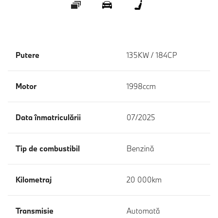
Galerie
360 ° Exterior
360 ° Interior
Putere
135KW / 184CP
Motor
1998ccm
Data înmatriculării
07/2025
Tip de combustibil
Benzină
Kilometraj
20 000km
Transmisie
Automată