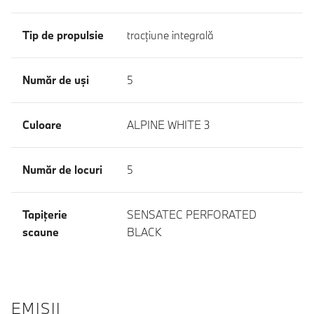
Tip de propulsie
tracţiune integrală
Număr de uşi
5
Culoare
ALPINE WHITE 3
Număr de locuri
5
Tapiţerie
SENSATEC PERFORATED
scaune
BLACK
EMISII