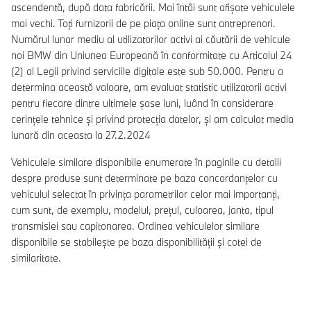
ascendentă, după data fabricării. Mai întâi sunt afișate vehiculele
mai vechi. Toți furnizorii de pe piața online sunt antreprenori.
Numărul lunar mediu al utilizatorilor activi ai căutării de vehicule
noi BMW din Uniunea Europeană în conformitate cu Articolul 24
(2) al Legii privind serviciile digitale este sub 50.000. Pentru a
determina această valoare, am evaluat statistic utilizatorii activi
pentru fiecare dintre ultimele șase luni, luând în considerare
cerințele tehnice și privind protecția datelor, și am calculat media
lunară din aceasta la 27.2.2024
Vehiculele similare disponibile enumerate în paginile cu detalii
despre produse sunt determinate pe baza concordanțelor cu
vehiculul selectat în privința parametrilor celor mai importanți,
cum sunt, de exemplu, modelul, prețul, culoarea, janta, tipul
transmisiei sau capitonarea. Ordinea vehiculelor similare
disponibile se stabilește pe baza disponibilității și cotei de
similaritate.