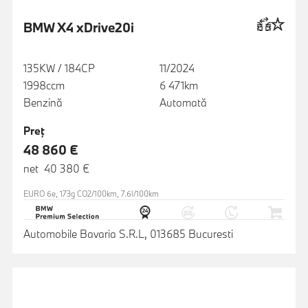
BMW X4 xDrive20i
135KW / 184CP
11/2024
1998ccm
6 471km
Benzină
Automată
Preţ
48 860 €
net 40 380 €
EURO 6e, 173g CO2/100km, 7.6l/100km
Automobile Bavaria S.R.L, 013685 Bucuresti