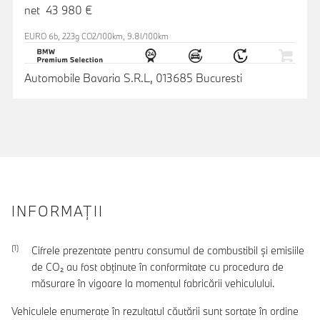
net 43 980 €
EURO 6b, 223g CO2/100km, 9.8l/100km
Automobile Bavaria S.R.L, 013685 Bucuresti
INFORMAŢII
Cifrele prezentate pentru consumul de combustibil şi emisiile
de CO₂ au fost obţinute în conformitate cu procedura de
măsurare în vigoare la momentul fabricării vehiculului.
Vehiculele enumerate în rezultatul căutării sunt sortate în ordine