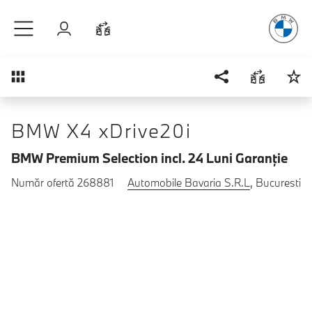
Plăcerea
de
Sari la conținutul principal
Autentificare
Comparaţie
Prezentare generală
BMW X4 xDrive20i
BMW Premium Selection incl. 24 Luni Garanţie
Număr ofertă 268881
Automobile Bavaria S.R.L
, Bucuresti