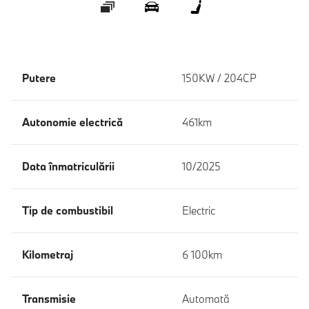
Galerie
360 ° Exterior
360 ° Interior
Putere
150KW / 204CP
Autonomie electrică
461km
Data înmatriculării
10/2025
Tip de combustibil
Electric
Kilometraj
6 100km
Transmisie
Automată