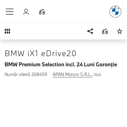
Plăcerea
de
Sari la conținutul principal
Autentificare
Comparaţie
Prezentare generală
BMW iX1 eDrive20
BMW Premium Selection incl. 24 Luni Garanţie
Număr ofertă 268409
APAN Motors S.R.L.
, Iasi