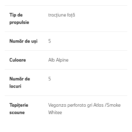
Tip de
tracţiune faţă
propulsie
Număr de uşi
5
Culoare
Alb Alpine
Număr de
5
locuri
Tapiţerie
Veganza perforata gri Atlas /Smoke
scaune
Whitee