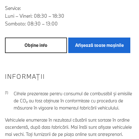
Service:
Luni – Vineri: 08:30 – 18:30
Sambata: 08:30 – 13:00
Obţine info
Afişează toate maşinile
INFORMAŢII
Cifrele prezentate pentru consumul de combustibil şi emisiile
de CO₂ au fost obţinute în conformitate cu procedura de
măsurare în vigoare la momentul fabricării vehiculului.
Vehiculele enumerate în rezultatul căutării sunt sortate în ordine
ascendentă, după data fabricării. Mai întâi sunt afișate vehiculele
mai vechi. Toți furnizorii de pe piața online sunt antreprenori.