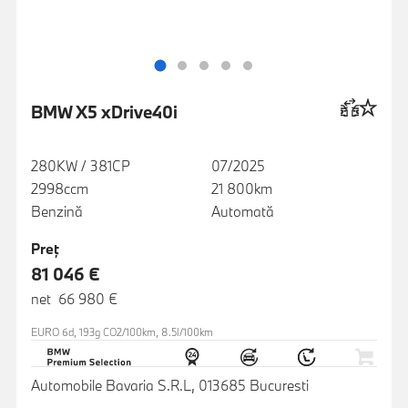
BMW X5 xDrive40i
280KW / 381CP
07/2025
2998ccm
21 800km
Benzină
Automată
Preţ
81 046 €
net 66 980 €
EURO 6d, 193g CO2/100km, 8.5l/100km
Automobile Bavaria S.R.L, 013685 Bucuresti