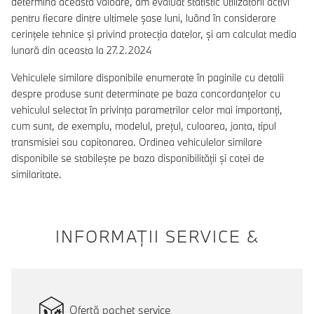
determina această valoare, am evaluat statistic utilizatorii activi
pentru fiecare dintre ultimele șase luni, luând în considerare
cerințele tehnice și privind protecția datelor, și am calculat media
lunară din aceasta la 27.2.2024
Vehiculele similare disponibile enumerate în paginile cu detalii
despre produse sunt determinate pe baza concordanțelor cu
vehiculul selectat în privința parametrilor celor mai importanți,
cum sunt, de exemplu, modelul, prețul, culoarea, janta, tipul
transmisiei sau capitonarea. Ordinea vehiculelor similare
disponibile se stabilește pe baza disponibilității și cotei de
similaritate.
INFORMAŢII SERVICE &
Ofertă pachet service