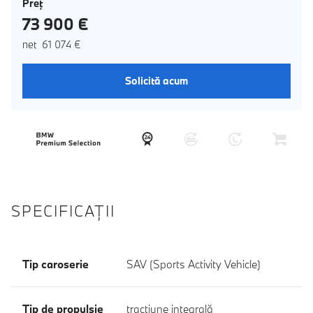
Preţ
73 900 €
net 61 074 €
Solicită acum
SPECIFICAŢII
Tip caroserie
SAV (Sports Activity Vehicle)
Tip de propulsie
tracţiune integrală