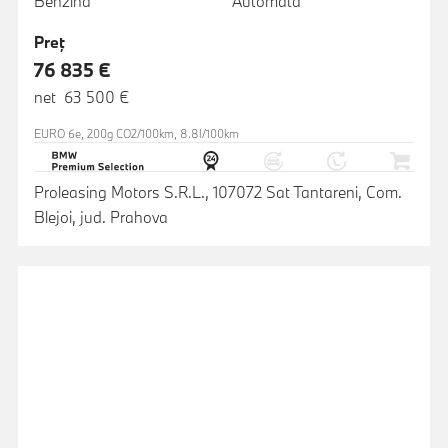
Benzină
Automată
Preţ
76 835 €
net 63 500 €
EURO 6e, 200g CO2/100km, 8.8l/100km
Proleasing Motors S.R.L., 107072 Sat Tantareni, Com.
Blejoi, jud. Prahova