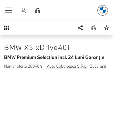
Plăcerea
de
Sari la conținutul principal
Autentificare
Comparaţie
Prezentare generală
BMW X5 xDrive40i
BMW Premium Selection incl. 24 Luni Garanţie
Număr ofertă 268404
Auto Cobalcescu S.R.L.
, Bucuresti