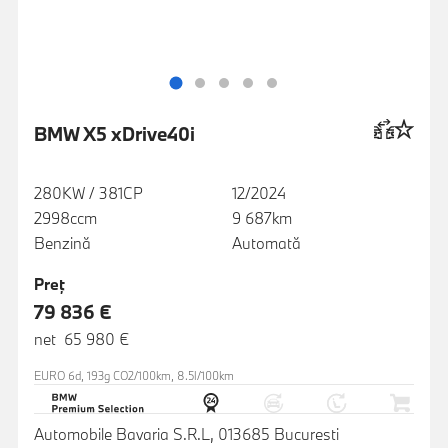
BMW X5 xDrive40i
280KW / 381CP
12/2024
2998ccm
9 687km
Benzină
Automată
Preţ
79 836 €
net 65 980 €
EURO 6d, 193g CO2/100km, 8.5l/100km
Automobile Bavaria S.R.L, 013685 Bucuresti