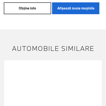
Obţine info
Afişează toate maşinile
AUTOMOBILE SIMILARE