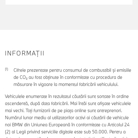
INFORMAŢII
Cifrele prezentate pentru consumul de combustibil şi emisiile
de CO₂ au fost obţinute în conformitate cu procedura de
măsurare în vigoare la momentul fabricării vehiculului.
Vehiculele enumerate în rezultatul căutării sunt sortate în ordine
ascendentă, după data fabricării. Mai întâi sunt afișate vehiculele
mai vechi. Toți furnizorii de pe piața online sunt antreprenori.
Numărul lunar mediu al utilizatorilor activi ai căutării de vehicule
noi BMW din Uniunea Europeană în conformitate cu Articolul 24
(2) al Legii privind serviciile digitale este sub 50.000. Pentru a