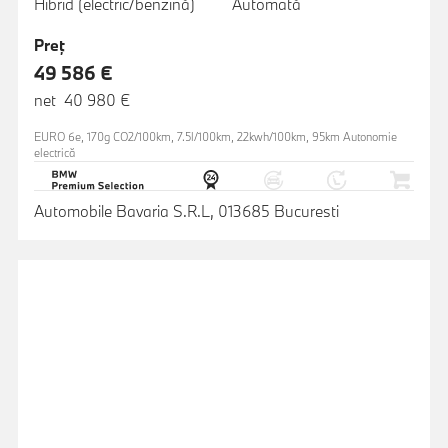
Hibrid (electric/benzină)
Automată
Preţ
49 586 €
net 40 980 €
EURO 6e, 170g CO2/100km, 7.5l/100km, 22kwh/100km, 95km Autonomie
electrică
Automobile Bavaria S.R.L, 013685 Bucuresti