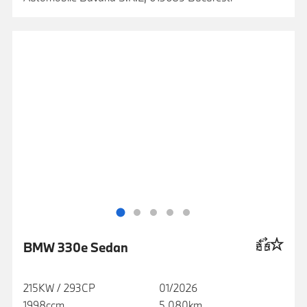
BMW 330e Sedan
215KW / 293CP
01/2026
1998ccm
5 080km