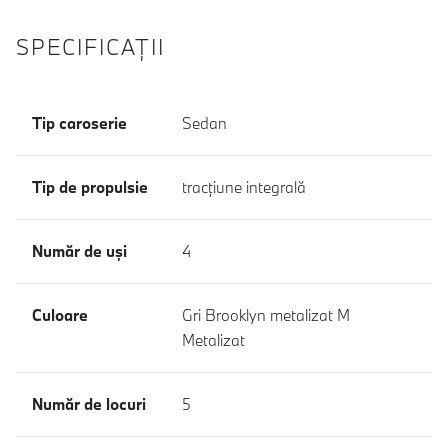
SPECIFICAŢII
Tip caroserie
Sedan
Tip de propulsie
tracţiune integrală
Număr de uşi
4
Culoare
Gri Brooklyn metalizat M
Metalizat
Număr de locuri
5