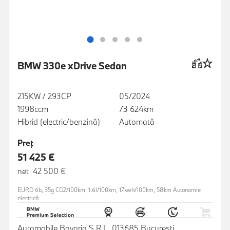
BMW 330e xDrive Sedan
215KW / 293CP
05/2024
1998ccm
73 624km
Hibrid (electric/benzină)
Automată
Preţ
51 425 €
net 42 500 €
EURO 6b, 35g CO2/100km, 1.6l/100km, 17kwh/100km, 58km Autonomie
electrică
Automobile Bavaria S.R.L, 013685 Bucuresti