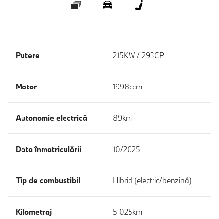
Galerie
360 ° Exterior
360 ° Interior
Putere
215KW / 293CP
Motor
1998ccm
Autonomie electrică
89km
Data înmatriculării
10/2025
Tip de combustibil
Hibrid (electric/benzină)
Kilometraj
5 025km