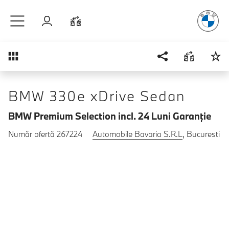
Plăcerea
de
Sari la conținutul principal
Autentificare
Comparaţie
Prezentare generală
BMW 330e xDrive Sedan
BMW Premium Selection incl. 24 Luni Garanţie
Număr ofertă 267224
Automobile Bavaria S.R.L
, Bucuresti