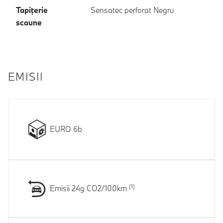
Tapiţerie
Sensatec perforat Negru
scaune
EMISII
EURO 6b
Emisii 24g CO2/100km