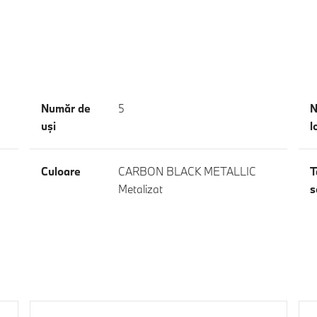
Număr de
5
N
uşi
l
Culoare
CARBON BLACK METALLIC
T
Metalizat
s