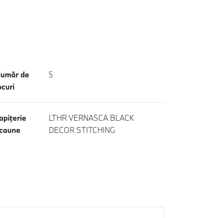
umăr de
5
ocuri
apiţerie
LTHR VERNASCA BLACK
caune
DECOR STITCHING