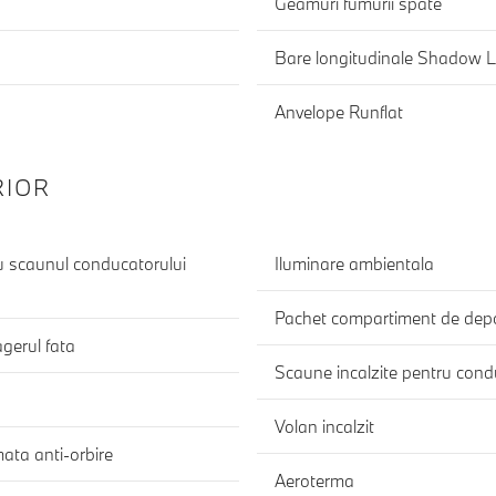
Geamuri fumurii spate
Bare longitudinale Shadow L
Anvelope Runflat
RIOR
ru scaunul conducatorului
Iluminare ambientala
Pachet compartiment de depo
gerul fata
Scaune incalzite pentru cond
Volan incalzit
mata anti-orbire
Aeroterma