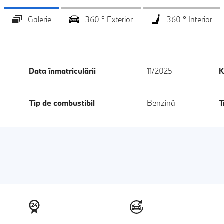
Galerie
360 ° Exterior
360 ° Interior
Data înmatriculării
11/2025
K
Tip de combustibil
Benzină
T