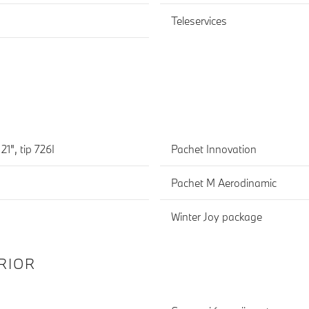
Teleservices
idual V-spoke de 21", tip 726I
Pachet Innovation
Pachet M Aerodinamic
Winter Joy package
RIOR