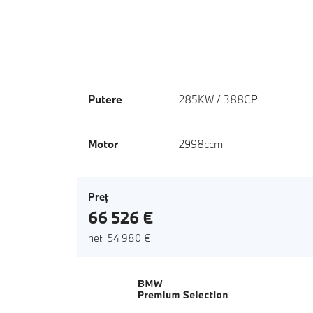
Putere
285KW / 388CP
Motor
2998ccm
Preţ
66 526 €
net 54 980 €