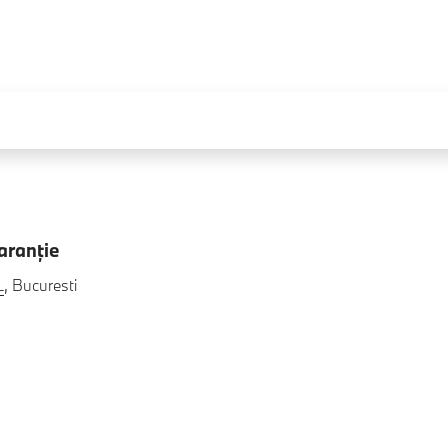
aranţie
L
, Bucuresti