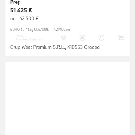
Preţ
51 425 €
net 42 500 €
EURO 6e, 162g CO2/100km, 7.2l/100km
Grup West Premium S.R.L., 410553 Oradea