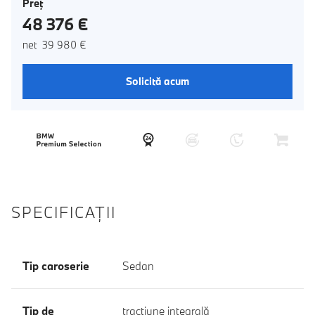
Preţ
48 376 €
net 39 980 €
Solicită acum
SPECIFICAŢII
Tip caroserie
Sedan
Tip de
tracţiune integrală