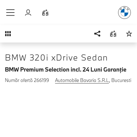
Plăcerea
de
Sari la conținutul principal
Autentificare
Comparaţie
Prezentare generală
BMW 320i xDrive Sedan
BMW Premium Selection incl. 24 Luni Garanţie
Număr ofertă 266199
Automobile Bavaria S.R.L
, Bucuresti