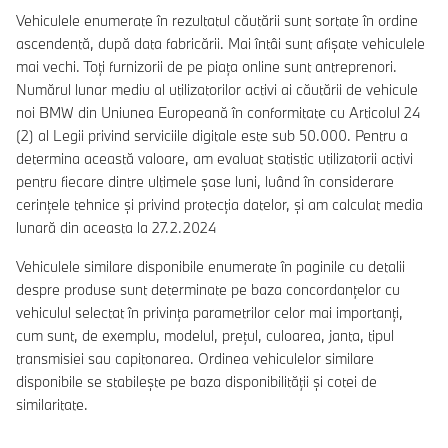
Vehiculele enumerate în rezultatul căutării sunt sortate în ordine
ascendentă, după data fabricării. Mai întâi sunt afișate vehiculele
mai vechi. Toți furnizorii de pe piața online sunt antreprenori.
Numărul lunar mediu al utilizatorilor activi ai căutării de vehicule
noi BMW din Uniunea Europeană în conformitate cu Articolul 24
(2) al Legii privind serviciile digitale este sub 50.000. Pentru a
determina această valoare, am evaluat statistic utilizatorii activi
pentru fiecare dintre ultimele șase luni, luând în considerare
cerințele tehnice și privind protecția datelor, și am calculat media
lunară din aceasta la 27.2.2024
Vehiculele similare disponibile enumerate în paginile cu detalii
despre produse sunt determinate pe baza concordanțelor cu
vehiculul selectat în privința parametrilor celor mai importanți,
cum sunt, de exemplu, modelul, prețul, culoarea, janta, tipul
transmisiei sau capitonarea. Ordinea vehiculelor similare
disponibile se stabilește pe baza disponibilității și cotei de
similaritate.