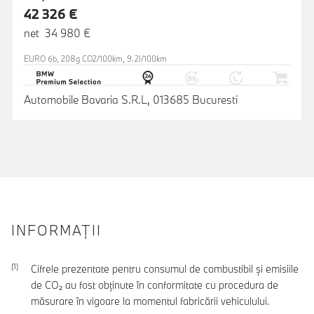
42 326 €
net 34 980 €
EURO 6b, 208g CO2/100km, 9.2l/100km
Automobile Bavaria S.R.L, 013685 Bucuresti
INFORMAŢII
Cifrele prezentate pentru consumul de combustibil şi emisiile
de CO₂ au fost obţinute în conformitate cu procedura de
măsurare în vigoare la momentul fabricării vehiculului.