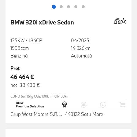
BMW 320i xDrive Sedan
135KW / 184CP
04/2025
1998ccm
14 926km
Benzină
Automată
Preţ
46 464 €
net 38 400 €
EURO 6e, 161g CO2/100km, 7.1l/100km
Grup West Motors S.R.L., 440122 Satu Mare