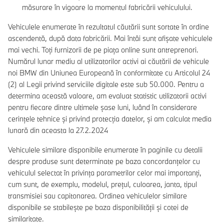
măsurare în vigoare la momentul fabricării vehiculului.
Vehiculele enumerate în rezultatul căutării sunt sortate în ordine
ascendentă, după data fabricării. Mai întâi sunt afișate vehiculele
mai vechi. Toți furnizorii de pe piața online sunt antreprenori.
Numărul lunar mediu al utilizatorilor activi ai căutării de vehicule
noi BMW din Uniunea Europeană în conformitate cu Articolul 24
(2) al Legii privind serviciile digitale este sub 50.000. Pentru a
determina această valoare, am evaluat statistic utilizatorii activi
pentru fiecare dintre ultimele șase luni, luând în considerare
cerințele tehnice și privind protecția datelor, și am calculat media
lunară din aceasta la 27.2.2024
Vehiculele similare disponibile enumerate în paginile cu detalii
despre produse sunt determinate pe baza concordanțelor cu
vehiculul selectat în privința parametrilor celor mai importanți,
cum sunt, de exemplu, modelul, prețul, culoarea, janta, tipul
transmisiei sau capitonarea. Ordinea vehiculelor similare
disponibile se stabilește pe baza disponibilității și cotei de
similaritate.