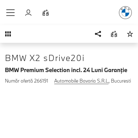
Plăcerea
de
Sari la conținutul principal
Autentificare
Comparaţie
Prezentare generală
BMW X2 sDrive20i
BMW Premium Selection incl. 24 Luni Garanţie
Număr ofertă 266191
Automobile Bavaria S.R.L
, Bucuresti