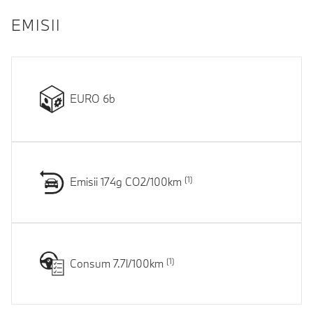
EMISII
EURO 6b
Emisii 174g CO2/100km
Consum 7.7l/100km