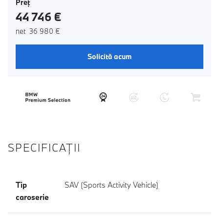
Preţ
44 746 €
net 36 980 €
Solicită acum
SPECIFICAŢII
Tip
SAV (Sports Activity Vehicle)
caroserie