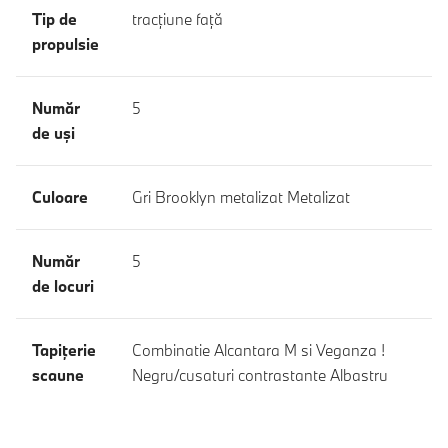
Tip de
tracţiune faţă
propulsie
Număr
5
de uşi
Culoare
Gri Brooklyn metalizat Metalizat
Număr
5
de locuri
Tapiţerie
Combinatie Alcantara M si Veganza !
scaune
Negru/cusaturi contrastante Albastru