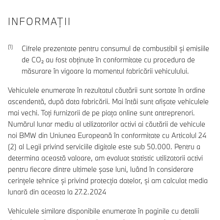
INFORMAŢII
Cifrele prezentate pentru consumul de combustibil şi emisiile
de CO₂ au fost obţinute în conformitate cu procedura de
măsurare în vigoare la momentul fabricării vehiculului.
Vehiculele enumerate în rezultatul căutării sunt sortate în ordine
ascendentă, după data fabricării. Mai întâi sunt afișate vehiculele
mai vechi. Toți furnizorii de pe piața online sunt antreprenori.
Numărul lunar mediu al utilizatorilor activi ai căutării de vehicule
noi BMW din Uniunea Europeană în conformitate cu Articolul 24
(2) al Legii privind serviciile digitale este sub 50.000. Pentru a
determina această valoare, am evaluat statistic utilizatorii activi
pentru fiecare dintre ultimele șase luni, luând în considerare
cerințele tehnice și privind protecția datelor, și am calculat media
lunară din aceasta la 27.2.2024
Vehiculele similare disponibile enumerate în paginile cu detalii