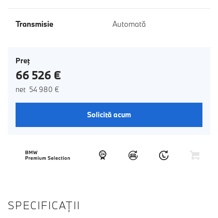
Transmisie
Automată
Preţ
66 526 €
net 54 980 €
Solicită acum
SPECIFICAŢII