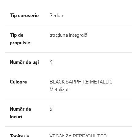
Tip caroserie
Sedan
Tip de
tracţiune integrală
propulsie
Număr de uşi
4
Culoare
BLACK SAPPHIRE METALLIC
Metalizat
Număr de
5
locuri
Tapiţerie
VEGANZA PERF./QUILTED