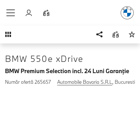
Plăcerea
de
Sari la conținutul principal
Autentificare
Comparaţie
Prezentare generală
BMW 550e xDrive
BMW Premium Selection incl. 24 Luni Garanţie
Număr ofertă 265657
Automobile Bavaria S.R.L
, Bucuresti