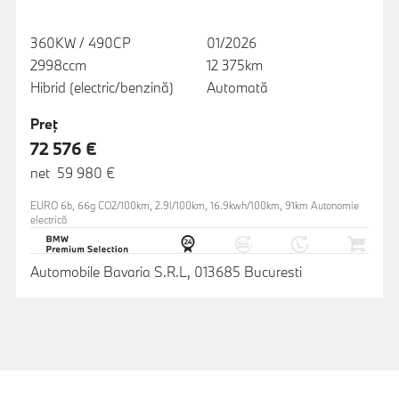
360KW / 490CP
01/2026
2998ccm
12 375km
Hibrid (electric/benzină)
Automată
Preţ
72 576 €
net 59 980 €
EURO 6b, 66g CO2/100km, 2.9l/100km, 16.9kwh/100km, 91km Autonomie
electrică
Automobile Bavaria S.R.L, 013685 Bucuresti