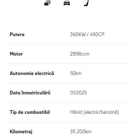
Galerie
360 ° Exterior
360 ° Interior
Putere
360KW / 490CP
Motor
2998ccm
Autonomie electrică
92km
Data înmatriculării
01/2025
Tip de combustibil
Hibrid (electric/benzină)
Kilometraj
35 200km