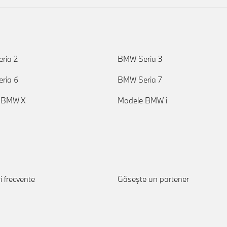
ria 2
BMW Seria 3
ria 6
BMW Seria 7
 BMW X
Modele BMW i
i frecvente
Găseşte un partener