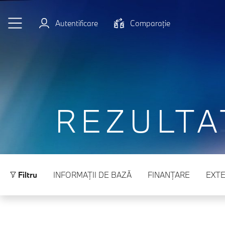
Sari la conținutul principal
Autentificare
Comparaţie
REZULTA
Filtru
INFORMAŢII DE BAZĂ
FINANŢARE
EXTE