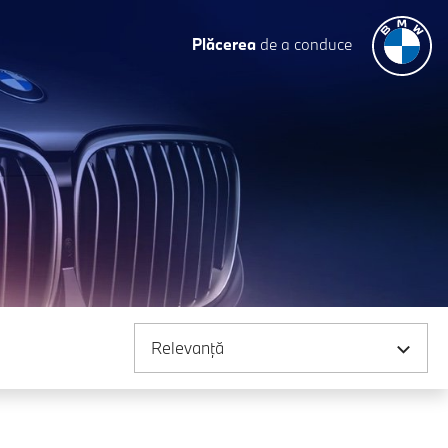
Plăcerea
de a conduce
Sortare după