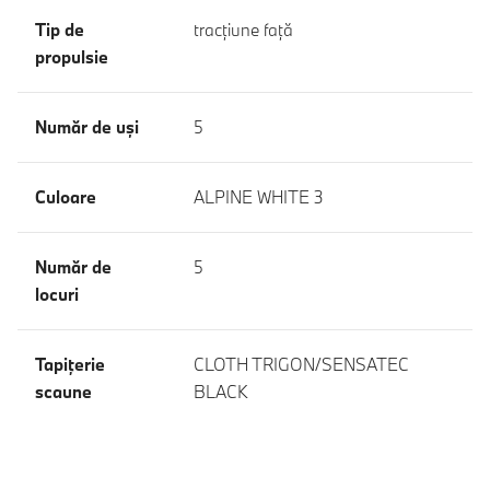
Tip de
tracţiune faţă
propulsie
Număr de uşi
5
Culoare
ALPINE WHITE 3
Număr de
5
locuri
Tapiţerie
CLOTH TRIGON/SENSATEC
scaune
BLACK