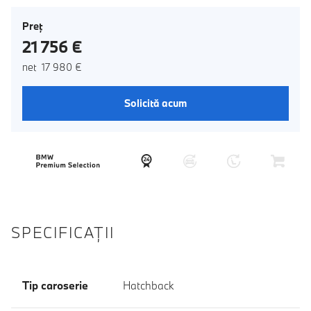
Preţ
21 756 €
net 17 980 €
Solicită acum
SPECIFICAŢII
Tip caroserie
Hatchback