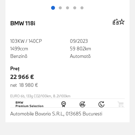
BMW 118i
103KW / 140CP
09/2023
1499ccm
59 802km
Benzină
Automată
Preţ
22 966 €
net 18 980 €
EURO 6b, 133g CO2/100km, 8.2l/100km
Automobile Bavaria S.R.L, 013685 Bucuresti