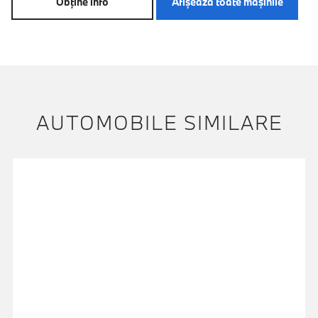
Obţine info
Afişează toate maşinile
AUTOMOBILE SIMILARE