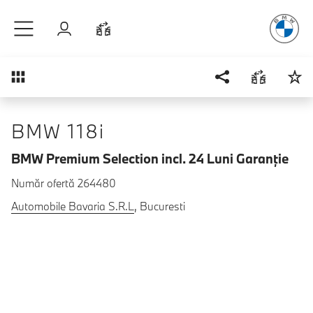
Plăcerea
de
Sari la conținutul principal
Autentificare
Comparaţie
Prezentare generală
BMW 118i
BMW Premium Selection incl. 24 Luni Garanţie
Număr ofertă 264480
Automobile Bavaria S.R.L
, Bucuresti