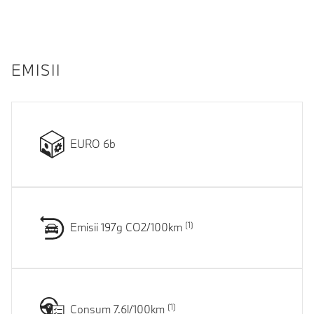
EMISII
EURO 6b
Emisii 197g CO2/100km
Consum 7.6l/100km