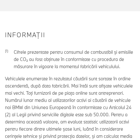
INFORMAŢII
Cifrele prezentate pentru consumul de combustibil şi emisiile
de CO₂ au fost obţinute în conformitate cu procedura de
măsurare în vigoare la momentul fabricării vehiculului.
Vehiculele enumerate în rezultatul căutării sunt sortate în ordine
ascendentă, după data fabricării. Mai întâi sunt afișate vehiculele
mai vechi. Toți furnizorii de pe piața online sunt antreprenori.
Numărul lunar mediu al utilizatorilor activi ai căutării de vehicule
noi BMW din Uniunea Europeană în conformitate cu Articolul 24
(2) al Legii privind serviciile digitale este sub 50.000. Pentru a
determina această valoare, am evaluat statistic utilizatorii activi
pentru fiecare dintre ultimele șase luni, luând în considerare
cerințele tehnice și privind protecția datelor, și am calculat media