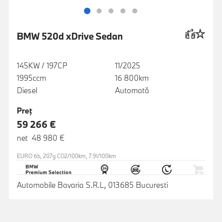
BMW 520d xDrive Sedan
145KW / 197CP
11/2025
1995ccm
16 800km
Diesel
Automată
Preţ
59 266 €
net 48 980 €
EURO 6b, 207g CO2/100km, 7.9l/100km
Automobile Bavaria S.R.L, 013685 Bucuresti