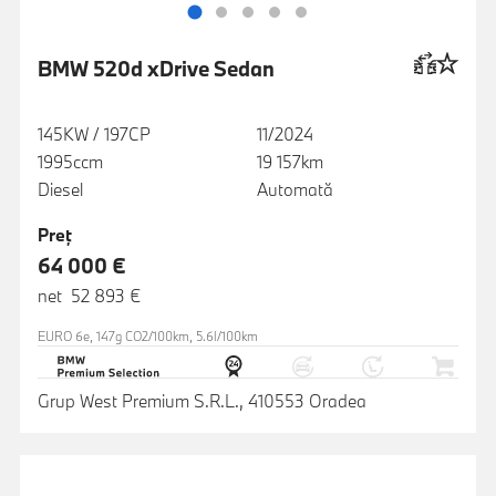
BMW 520d xDrive Sedan
145KW / 197CP
11/2024
1995ccm
19 157km
Diesel
Automată
Preţ
64 000 €
net 52 893 €
EURO 6e, 147g CO2/100km, 5.6l/100km
Grup West Premium S.R.L., 410553 Oradea