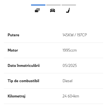
Galerie
360 ° Exterior
360 ° Interior
Putere
145KW / 197CP
Motor
1995ccm
Data înmatriculării
05/2025
Tip de combustibil
Diesel
Kilometraj
24 604km