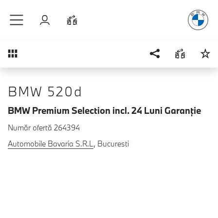
Plăcerea
de
Sari la conținutul principal
Autentificare
Comparaţie
Prezentare generală
BMW 520d
BMW Premium Selection incl. 24 Luni Garanţie
Număr ofertă 264394
Automobile Bavaria S.R.L
, Bucuresti