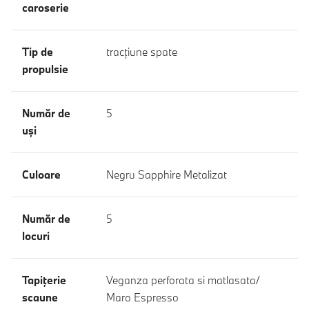
caroserie
Tip de
tracţiune spate
propulsie
Număr de
5
uşi
Culoare
Negru Sapphire Metalizat
Număr de
5
locuri
Tapiţerie
Veganza perforata si matlasata/
scaune
Maro Espresso