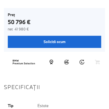
Preţ
50 796 €
net 41 980 €
Solicită acum
SPECIFICAŢII
Tip
Estate