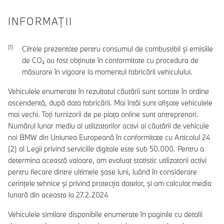
INFORMAŢII
Cifrele prezentate pentru consumul de combustibil şi emisiile
de CO₂ au fost obţinute în conformitate cu procedura de
măsurare în vigoare la momentul fabricării vehiculului.
Vehiculele enumerate în rezultatul căutării sunt sortate în ordine
ascendentă, după data fabricării. Mai întâi sunt afișate vehiculele
mai vechi. Toți furnizorii de pe piața online sunt antreprenori.
Numărul lunar mediu al utilizatorilor activi ai căutării de vehicule
noi BMW din Uniunea Europeană în conformitate cu Articolul 24
(2) al Legii privind serviciile digitale este sub 50.000. Pentru a
determina această valoare, am evaluat statistic utilizatorii activi
pentru fiecare dintre ultimele șase luni, luând în considerare
cerințele tehnice și privind protecția datelor, și am calculat media
lunară din aceasta la 27.2.2024
Vehiculele similare disponibile enumerate în paginile cu detalii