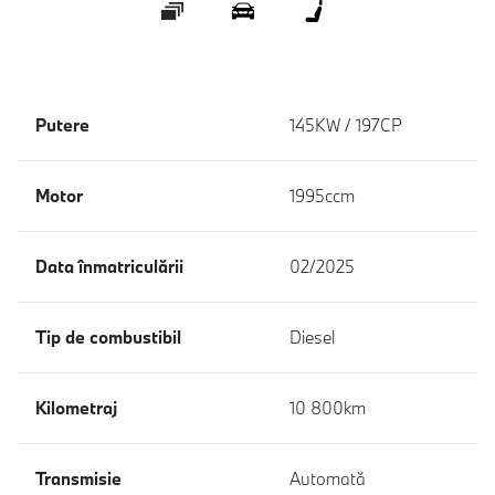
Galerie
360 ° Exterior
360 ° Interior
Putere
145KW / 197CP
Motor
1995ccm
Data înmatriculării
02/2025
Tip de combustibil
Diesel
Kilometraj
10 800km
Transmisie
Automată