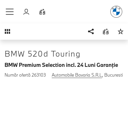
Plăcerea
de
Sari la conținutul principal
Autentificare
Comparaţie
Prezentare generală
BMW 520d Touring
BMW Premium Selection incl. 24 Luni Garanţie
Număr ofertă 263103
Automobile Bavaria S.R.L
, Bucuresti