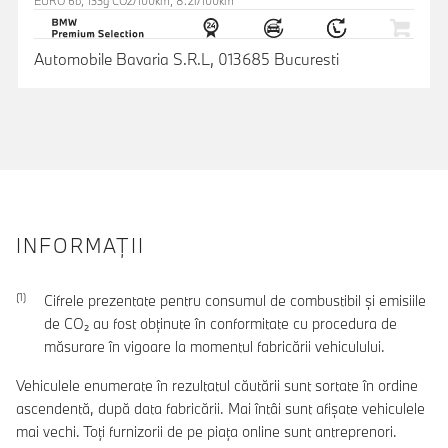
EURO 6b, 133g CO2/100km, 8.2l/100km
Automobile Bavaria S.R.L, 013685 Bucuresti
INFORMAŢII
Cifrele prezentate pentru consumul de combustibil şi emisiile
de CO₂ au fost obţinute în conformitate cu procedura de
măsurare în vigoare la momentul fabricării vehiculului.
Vehiculele enumerate în rezultatul căutării sunt sortate în ordine
ascendentă, după data fabricării. Mai întâi sunt afișate vehiculele
mai vechi. Toți furnizorii de pe piața online sunt antreprenori.