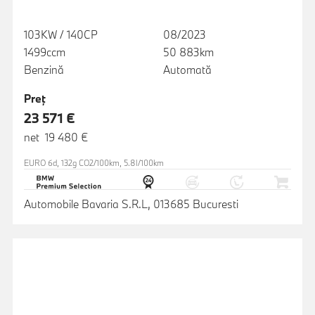
103KW / 140CP
08/2023
1499ccm
50 883km
Benzină
Automată
Preţ
23 571 €
net 19 480 €
EURO 6d, 132g CO2/100km, 5.8l/100km
Automobile Bavaria S.R.L, 013685 Bucuresti