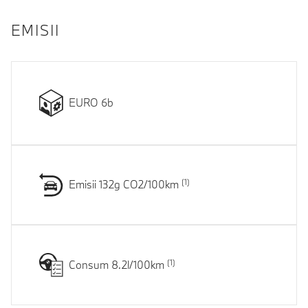
EMISII
EURO 6b
Emisii 132g CO2/100km
Consum 8.2l/100km