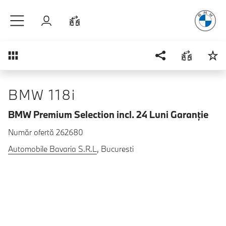
Plăcerea
de
Sari la conținutul principal
Autentificare
Comparaţie
Prezentare generală
BMW 118i
BMW Premium Selection incl. 24 Luni Garanţie
Număr ofertă 262680
Automobile Bavaria S.R.L
, Bucuresti