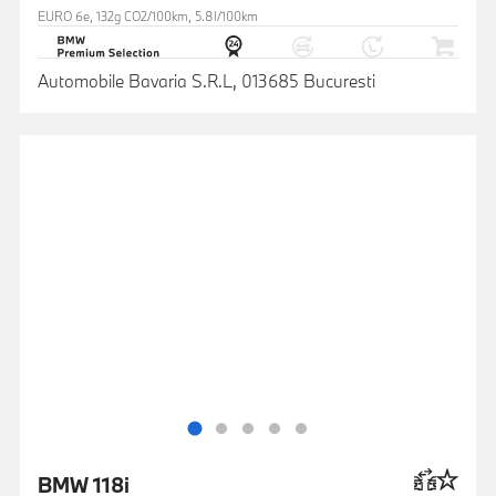
EURO 6e, 132g CO2/100km, 5.8l/100km
Automobile Bavaria S.R.L, 013685 Bucuresti
BMW 118i