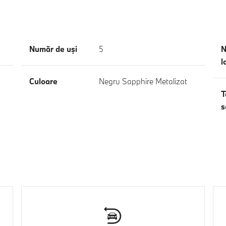
Număr de uşi
5
N
l
Culoare
Negru Sapphire Metalizat
T
s