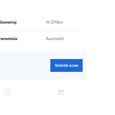
ilometraj
14 070km
ransmisie
Automată
Solicită acum