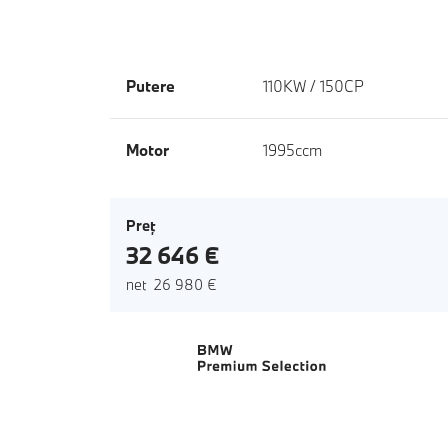
Putere
110KW / 150CP
Motor
1995ccm
Preţ
32 646 €
net 26 980 €