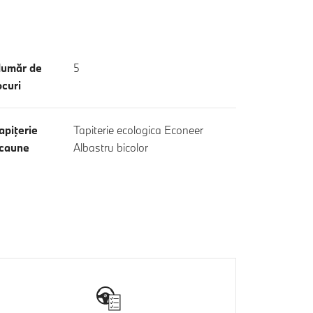
umăr de
5
ocuri
apiţerie
Tapiterie ecologica Econeer
caune
Albastru bicolor