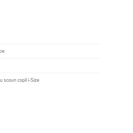
ope
u scaun copil i-Size