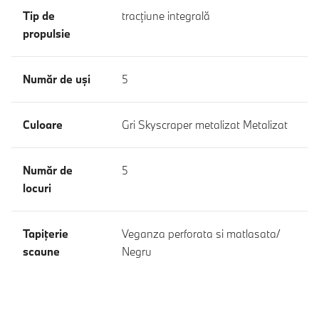
Tip de
tracţiune integrală
propulsie
Număr de uşi
5
Culoare
Gri Skyscraper metalizat Metalizat
Număr de
5
locuri
Tapiţerie
Veganza perforata si matlasata/
scaune
Negru