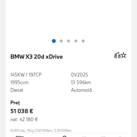
BMW X3 20d xDrive
145KW / 197CP
01/2025
1995ccm
13 596km
Diesel
Automată
Preţ
51 038 €
net 42 180 €
EURO 6e, 154g CO2/100km, 5.9l/100km