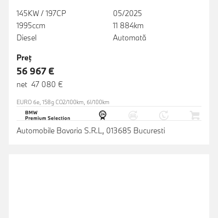
145KW / 197CP
05/2025
1995ccm
11 884km
Diesel
Automată
Preţ
56 967 €
net 47 080 €
EURO 6e, 158g CO2/100km, 6l/100km
Automobile Bavaria S.R.L, 013685 Bucuresti