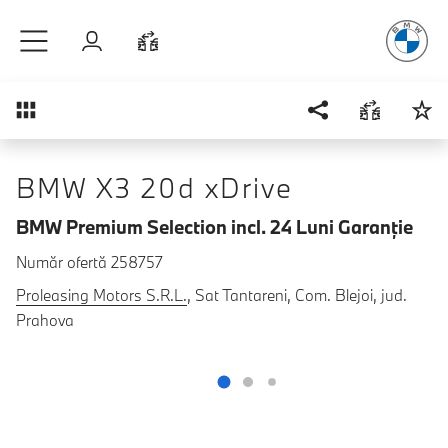
Plăcerea
de
Sari la conținutul principal
Autentificare
Comparaţie
Prezentare generală
BMW X3 20d xDrive
BMW Premium Selection incl. 24 Luni Garanţie
Număr ofertă 258757
Proleasing Motors S.R.L.
, Sat Tantareni, Com. Blejoi, jud.
Prahova