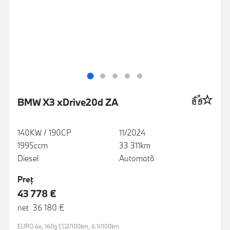
BMW X3 xDrive20d ZA
140KW / 190CP
11/2024
1995ccm
33 311km
Diesel
Automată
Preţ
43 778 €
net 36 180 €
EURO 6e, 160g CO2/100km, 6.1l/100km