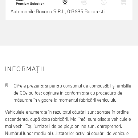
Automobile Bavaria S.R.L, 013685 Bucuresti
INFORMAŢII
Cifrele prezentate pentru consumul de combustibil şi emisiile
de CO₂ au fost obţinute în conformitate cu procedura de
măsurare în vigoare la momentul fabricării vehiculului.
Vehiculele enumerate în rezultatul căutării sunt sortate în ordine
ascendentă, după data fabricării. Mai întâi sunt afișate vehiculele
mai vechi. Toți furnizorii de pe piața online sunt antreprenori.
Numărul lunar mediu al utilizatorilor activi ai căutării de vehicule