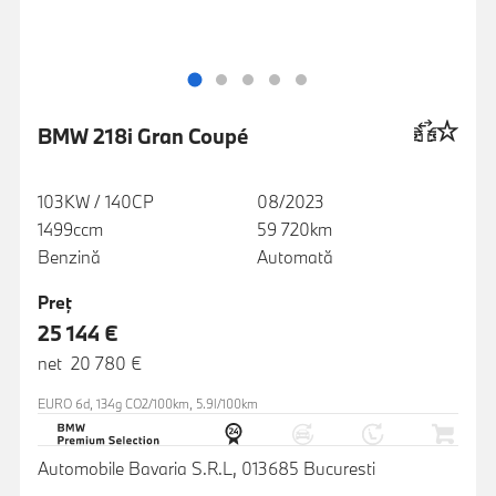
BMW 218i Gran Coupé
103KW / 140CP
08/2023
1499ccm
59 720km
Benzină
Automată
Preţ
25 144 €
net 20 780 €
EURO 6d, 134g CO2/100km, 5.9l/100km
Automobile Bavaria S.R.L, 013685 Bucuresti