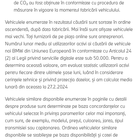
de CO₂ au fost obţinute în conformitate cu procedura de
măsurare în vigoare la momentul fabricării vehiculului.
Vehiculele enumerate în rezultatul căutării sunt sortate în ordine
ascendentă, după data fabricării. Mai întâi sunt afișate vehiculele
mai vechi. Toți furnizorii de pe piața online sunt antreprenori.
Numărul lunar mediu al utilizatorilor activi ai căutării de vehicule
noi BMW din Uniunea Europeană în conformitate cu Articolul 24
(2) al Legii privind serviciile digitale este sub 50.000. Pentru a
determina această valoare, am evaluat statistic utilizatorii activi
pentru fiecare dintre ultimele șase luni, luând în considerare
cerințele tehnice și privind protecția datelor, și am calculat media
lunară din aceasta la 27.2.2024
Vehiculele similare disponibile enumerate în paginile cu detalii
despre produse sunt determinate pe baza concordanțelor cu
vehiculul selectat în privința parametrilor celor mai importanți,
cum sunt, de exemplu, modelul, prețul, culoarea, janta, tipul
transmisiei sau capitonarea. Ordinea vehiculelor similare
disponibile se stabilește pe baza disponibilității și cotei de