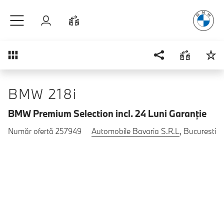
Plăcerea
de
Sari la conținutul principal
Autentificare
Comparaţie
Prezentare generală
BMW 218i
BMW Premium Selection incl. 24 Luni Garanţie
Număr ofertă 257949
Automobile Bavaria S.R.L
, Bucuresti