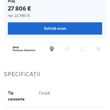
Preţ
27 806 €
net 22 980 €
Solicită acum
SPECIFICAŢII
Tip
Coupé
caroserie