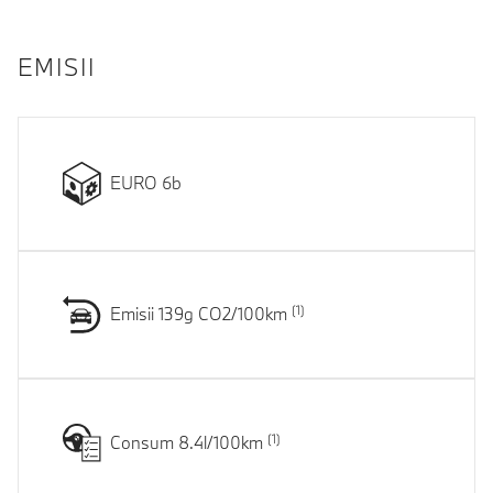
EMISII
EURO 6b
Emisii 139g CO2/100km
Consum 8.4l/100km