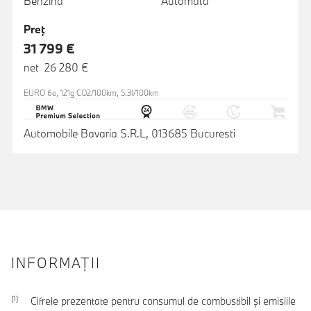
Benzină
Automată
Preţ
31 799 €
net 26 280 €
EURO 6e, 121g CO2/100km, 5.3l/100km
Automobile Bavaria S.R.L, 013685 Bucuresti
INFORMAŢII
Cifrele prezentate pentru consumul de combustibil şi emisiile