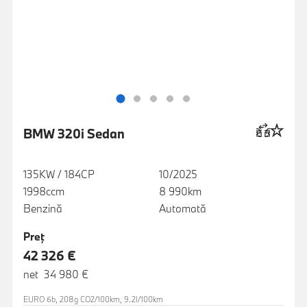
BMW 320i Sedan
135KW / 184CP
10/2025
1998ccm
8 990km
Benzină
Automată
Preţ
42 326 €
net 34 980 €
EURO 6b, 208g CO2/100km, 9.2l/100km