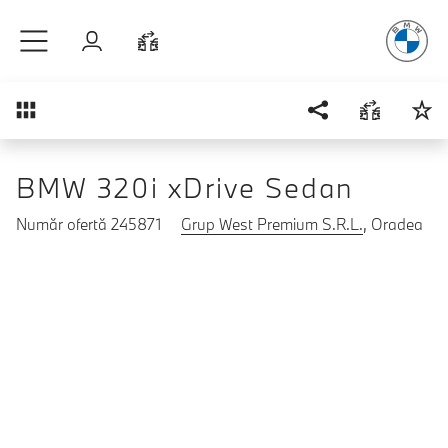
Plăcerea
de
Sari la conținutul principal
Autentificare
Comparaţie
Prezentare generală
BMW 320i xDrive Sedan
Număr ofertă 245871
Grup West Premium S.R.L.
, Oradea