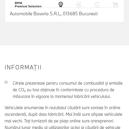
Automobile Bavaria S.R.L, 013685 Bucuresti
INFORMAŢII
Cifrele prezentate pentru consumul de combustibil şi emisiile
de CO₂ au fost obţinute în conformitate cu procedura de
măsurare în vigoare la momentul fabricării vehiculului.
Vehiculele enumerate în rezultatul căutării sunt sortate în ordine
ascendentă, după data fabricării. Mai întâi sunt afișate vehiculele
mai vechi. Toți furnizorii de pe piața online sunt antreprenori.
Numărul lunar mediu al utilizatorilor activi ai căutării de vehicule