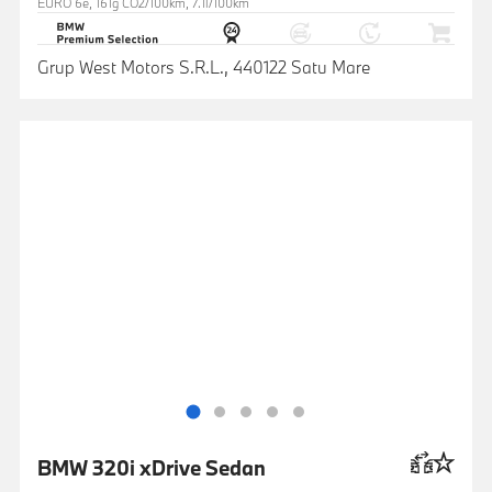
EURO 6e, 161g CO2/100km, 7.1l/100km
Grup West Motors S.R.L., 440122 Satu Mare
BMW 320i xDrive Sedan