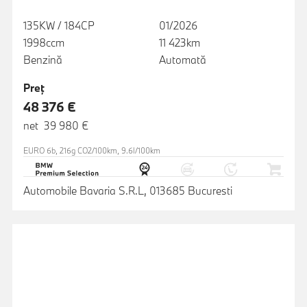
135KW / 184CP
01/2026
1998ccm
11 423km
Benzină
Automată
Preţ
48 376 €
net 39 980 €
EURO 6b, 216g CO2/100km, 9.6l/100km
Automobile Bavaria S.R.L, 013685 Bucuresti