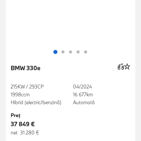
BMW 330e
215KW / 293CP
04/2024
1998ccm
16 677km
Hibrid (electric/benzină)
Automată
Preţ
37 849 €
net 31 280 €