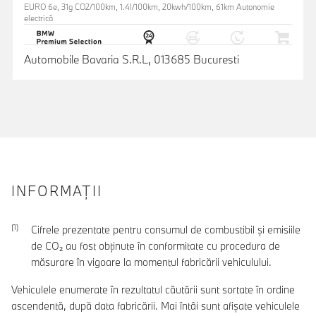
EURO 6e, 31g CO2/100km, 1.4l/100km, 20kwh/100km, 61km Autonomie
electrică
Automobile Bavaria S.R.L, 013685 Bucuresti
INFORMAŢII
Cifrele prezentate pentru consumul de combustibil şi emisiile
de CO₂ au fost obţinute în conformitate cu procedura de
măsurare în vigoare la momentul fabricării vehiculului.
Vehiculele enumerate în rezultatul căutării sunt sortate în ordine
ascendentă, după data fabricării. Mai întâi sunt afișate vehiculele