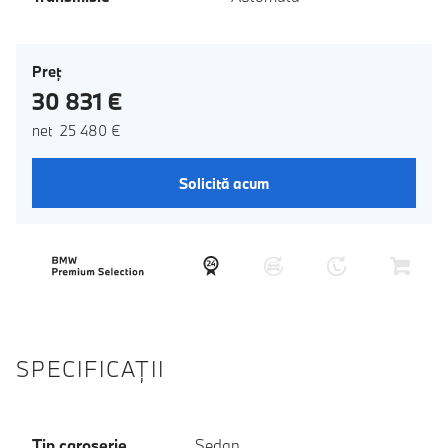
Preţ
30 831 €
net 25 480 €
Solicită acum
SPECIFICAŢII
Tip caroserie
Sedan