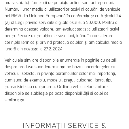
mai vechi. Toți furnizorii de pe piața online sunt antreprenori.
Numărul lunar mediu al utilizatorilor activi ai căutării de vehicule
noi BMW din Uniunea Europeană în conformitate cu Articolul 24
(2) al Legii privind serviciile digitale este sub 50.000. Pentru a
determina această valoare, am evaluat statistic utilizatorii activi
pentru fiecare dintre ultimele șase luni, luând în considerare
cerințele tehnice și privind protecția datelor, și am calculat media
lunară din aceasta la 27.2.2024
Vehiculele similare disponibile enumerate în paginile cu detalii
despre produse sunt determinate pe baza concordanțelor cu
vehiculul selectat în privința parametrilor celor mai importanți,
cum sunt, de exemplu, modelul, prețul, culoarea, janta, tipul
transmisiei sau capitonarea. Ordinea vehiculelor similare
disponibile se stabilește pe baza disponibilității și cotei de
similaritate.
INFORMAŢII SERVICE &