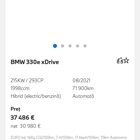
BMW 330e xDrive
215KW / 293CP
08/2021
1998ccm
71 900km
Hibrid (electric/benzină)
Automată
Preţ
37 486 €
net 30 980 €
EURO 6d, 168g CO2/100km, 7.4l/100km, 17.6kwh/100km, 55km Autonomie