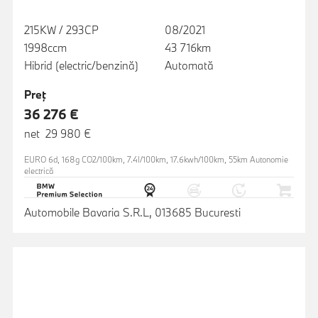
215KW / 293CP
08/2021
1998ccm
43 716km
Hibrid (electric/benzină)
Automată
Preţ
36 276 €
net 29 980 €
EURO 6d, 168g CO2/100km, 7.4l/100km, 17.6kwh/100km, 55km Autonomie
electrică
Automobile Bavaria S.R.L, 013685 Bucuresti