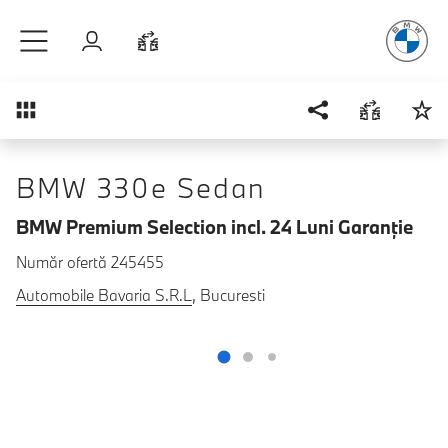
Plăcerea
de
Sari la conținutul principal
Autentificare
Comparaţie
Prezentare generală
BMW 330e Sedan
BMW Premium Selection incl. 24 Luni Garanţie
Număr ofertă 245455
Automobile Bavaria S.R.L
, Bucuresti