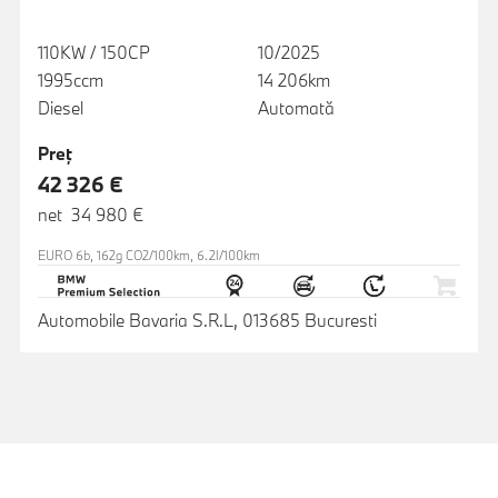
110KW / 150CP
10/2025
1995ccm
14 206km
Diesel
Automată
Preţ
42 326 €
net 34 980 €
EURO 6b, 162g CO2/100km, 6.2l/100km
Automobile Bavaria S.R.L, 013685 Bucuresti