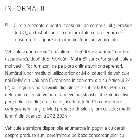
INFORMAŢII
Cifrele prezentate pentru consumul de combustibil şi emisiile
de CO₂ au fost obţinute în conformitate cu procedura de
măsurare în vigoare la momentul fabricării vehiculului.
Vehiculele enumerate în rezultatul căutării sunt sortate în ordine
ascendentă, după data fabricării. Mai întâi sunt afișate vehiculele
mai vechi. Toți furnizorii de pe piața online sunt antreprenori.
Numărul lunar mediu al utilizatorilor activi ai căutării de vehicule
noi BMW din Uniunea Europeană în conformitate cu Articolul 24
(2) al Legii privind serviciile digitale este sub 50.000. Pentru a
determina această valoare, am evaluat statistic utilizatorii activi
pentru fiecare dintre ultimele șase luni, luând în considerare
cerințele tehnice și privind protecția datelor, și am calculat media
lunară din aceasta la 27.2.2024
Vehiculele similare disponibile enumerate în paginile cu detalii
despre produse sunt determinate pe baza concordanțelor cu