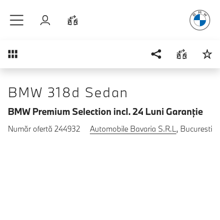
Plăcerea
de
Sari la conținutul principal
Autentificare
Comparaţie
Prezentare generală
BMW 318d Sedan
BMW Premium Selection incl. 24 Luni Garanţie
Număr ofertă 244932
Automobile Bavaria S.R.L
, Bucuresti