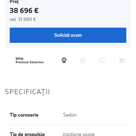
Preţ
38 696 €
net 31 980 €
Solicită acum
SPECIFICAŢII
Tip caroserie
Sedan
Tip de propulsie
tracţiune spate