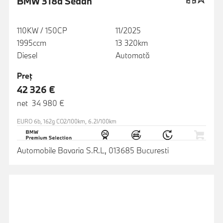
BMW 318d Sedan
110KW / 150CP
11/2025
1995ccm
13 320km
Diesel
Automată
Preţ
42 326 €
net 34 980 €
EURO 6b, 162g CO2/100km, 6.2l/100km
Automobile Bavaria S.R.L, 013685 Bucuresti