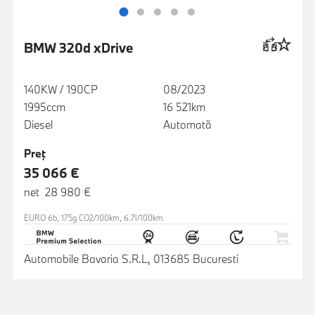
BMW 320d xDrive
140KW / 190CP
08/2023
1995ccm
16 521km
Diesel
Automată
Preţ
35 066 €
net 28 980 €
EURO 6b, 175g CO2/100km, 6.7l/100km
Automobile Bavaria S.R.L, 013685 Bucuresti