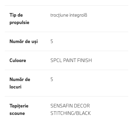
Tip de
tracţiune integrală
propulsie
Număr de uşi
5
Culoare
SPCL PAINT FINISH
Număr de
5
locuri
Tapiţerie
SENSAFIN DECOR
scaune
STITCHING/BLACK