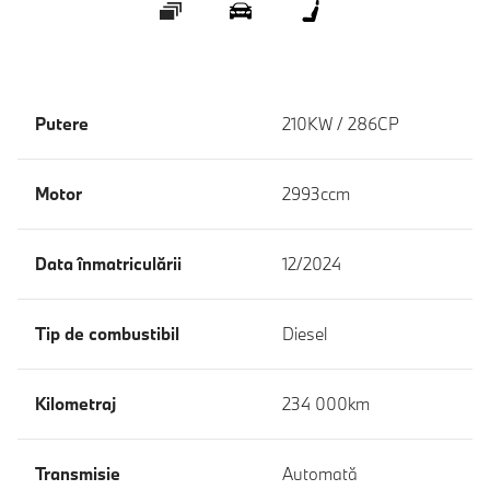
Galerie
360 ° Exterior
360 ° Interior
Putere
210KW / 286CP
Motor
2993ccm
Data înmatriculării
12/2024
Tip de combustibil
Diesel
Kilometraj
234 000km
Transmisie
Automată