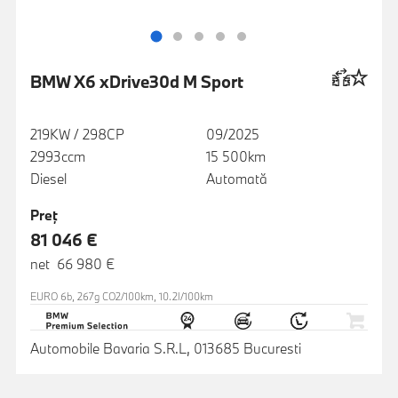
BMW X6 xDrive30d M Sport
219KW / 298CP
09/2025
2993ccm
15 500km
Diesel
Automată
Preţ
81 046 €
net 66 980 €
EURO 6b, 267g CO2/100km, 10.2l/100km
Automobile Bavaria S.R.L, 013685 Bucuresti