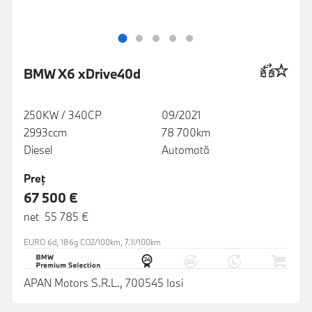
BMW X6 xDrive40d
250KW / 340CP
09/2021
2993ccm
78 700km
Diesel
Automată
Preţ
67 500 €
net 55 785 €
EURO 6d, 186g CO2/100km, 7.1l/100km
APAN Motors S.R.L., 700545 Iasi