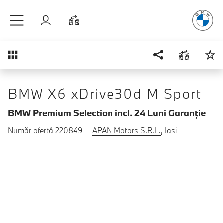
Plăcerea
de
Sari la conținutul principal
Autentificare
Comparaţie
Prezentare generală
BMW X6 xDrive30d M Sport
BMW Premium Selection incl. 24 Luni Garanţie
Număr ofertă 220849
APAN Motors S.R.L.
, Iasi