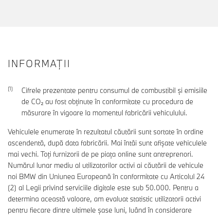
INFORMAŢII
Cifrele prezentate pentru consumul de combustibil şi emisiile
de CO₂ au fost obţinute în conformitate cu procedura de
măsurare în vigoare la momentul fabricării vehiculului.
Vehiculele enumerate în rezultatul căutării sunt sortate în ordine
ascendentă, după data fabricării. Mai întâi sunt afișate vehiculele
mai vechi. Toți furnizorii de pe piața online sunt antreprenori.
Numărul lunar mediu al utilizatorilor activi ai căutării de vehicule
noi BMW din Uniunea Europeană în conformitate cu Articolul 24
(2) al Legii privind serviciile digitale este sub 50.000. Pentru a
determina această valoare, am evaluat statistic utilizatorii activi
pentru fiecare dintre ultimele șase luni, luând în considerare