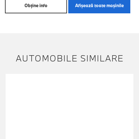
Obţine info
Afişează toate maşinile
AUTOMOBILE SIMILARE