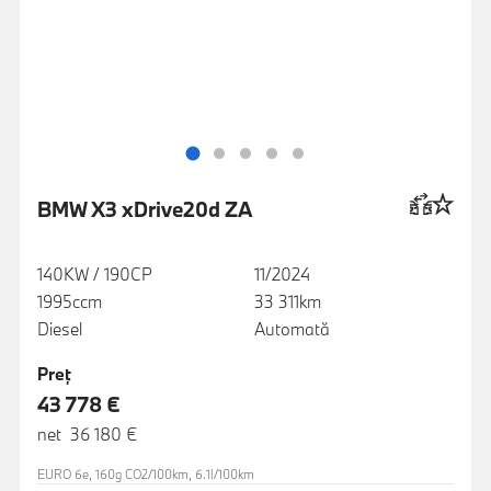
BMW X3 xDrive20d ZA
140KW / 190CP
11/2024
1995ccm
33 311km
Diesel
Automată
Preţ
43 778 €
net 36 180 €
EURO 6e, 160g CO2/100km, 6.1l/100km