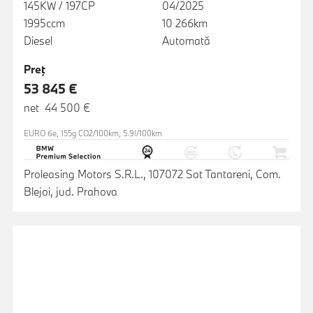
145KW / 197CP
04/2025
1995ccm
10 266km
Diesel
Automată
Preţ
53 845 €
net 44 500 €
EURO 6e, 155g CO2/100km, 5.9l/100km
Proleasing Motors S.R.L., 107072 Sat Tantareni, Com.
Blejoi, jud. Prahova