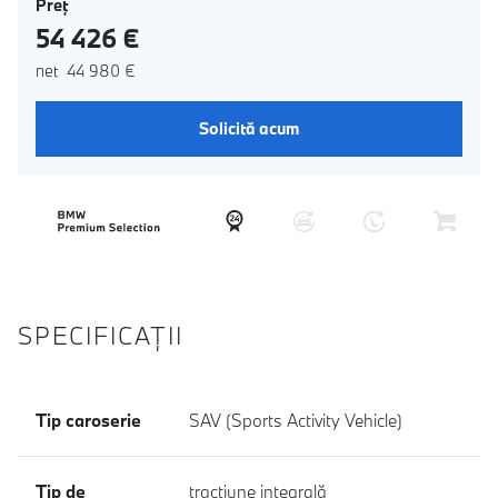
Preţ
54 426 €
net 44 980 €
Solicită acum
SPECIFICAŢII
Tip caroserie
SAV (Sports Activity Vehicle)
Tip de
tracţiune integrală