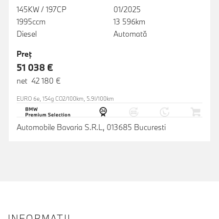
145KW / 197CP
01/2025
1995ccm
13 596km
Diesel
Automată
Preţ
51 038 €
net 42 180 €
EURO 6e, 154g CO2/100km, 5.9l/100km
Automobile Bavaria S.R.L, 013685 Bucuresti
INFORMAŢII