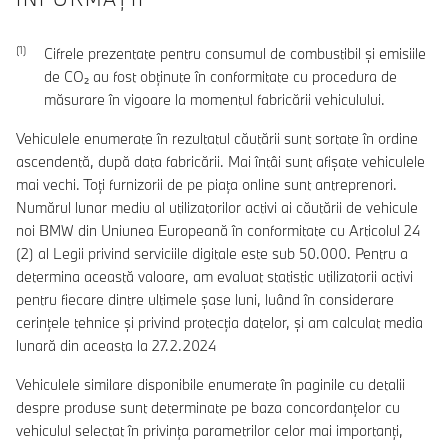
Cifrele prezentate pentru consumul de combustibil şi emisiile
de CO₂ au fost obţinute în conformitate cu procedura de
măsurare în vigoare la momentul fabricării vehiculului.
Vehiculele enumerate în rezultatul căutării sunt sortate în ordine
ascendentă, după data fabricării. Mai întâi sunt afișate vehiculele
mai vechi. Toți furnizorii de pe piața online sunt antreprenori.
Numărul lunar mediu al utilizatorilor activi ai căutării de vehicule
noi BMW din Uniunea Europeană în conformitate cu Articolul 24
(2) al Legii privind serviciile digitale este sub 50.000. Pentru a
determina această valoare, am evaluat statistic utilizatorii activi
pentru fiecare dintre ultimele șase luni, luând în considerare
cerințele tehnice și privind protecția datelor, și am calculat media
lunară din aceasta la 27.2.2024
Vehiculele similare disponibile enumerate în paginile cu detalii
despre produse sunt determinate pe baza concordanțelor cu
vehiculul selectat în privința parametrilor celor mai importanți,