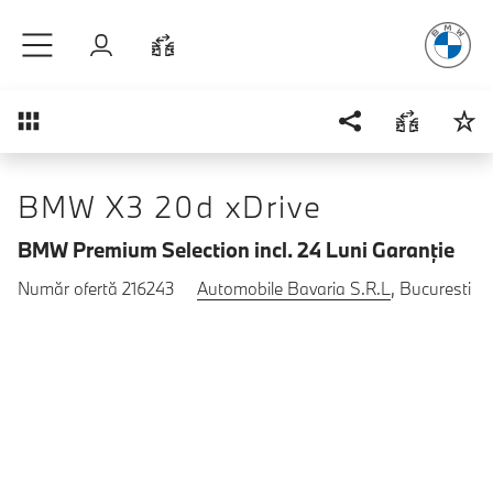
Plăcerea
de
Sari la conținutul principal
Autentificare
Comparaţie
Prezentare generală
BMW X3 20d xDrive
BMW Premium Selection incl. 24 Luni Garanţie
Număr ofertă 216243
Automobile Bavaria S.R.L
, Bucuresti