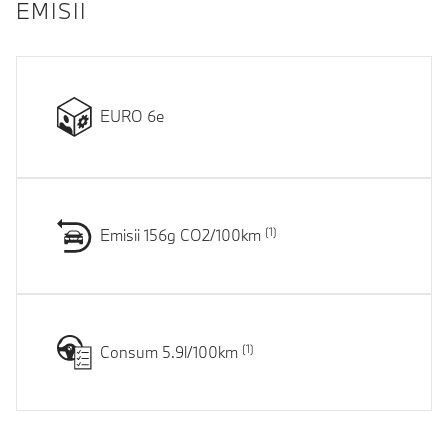
EMISII
EURO 6e
Emisii 156g CO2/100km
Consum 5.9l/100km