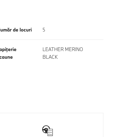
umăr de locuri
5
apiţerie
LEATHER MERINO
caune
BLACK