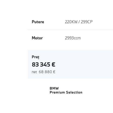
Putere
220KW / 299CP
Motor
2993ccm
Preţ
83 345 €
net 68 880 €