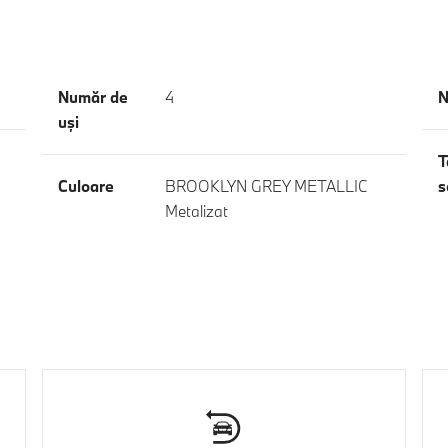
Număr de
4
N
uşi
T
Culoare
BROOKLYN GREY METALLIC
s
Metalizat