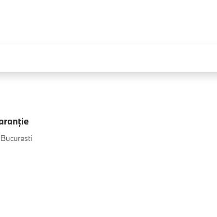
e
aranţie
 Bucuresti