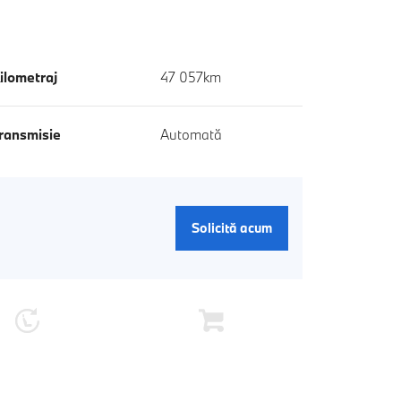
ilometraj
47 057km
ransmisie
Automată
Solicită acum