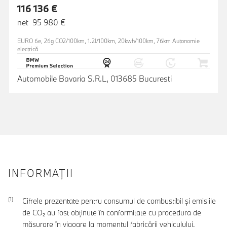
116 136 €
net 95 980 €
EURO 6e, 26g CO2/100km, 1.2l/100km, 20kwh/100km, 76km Autonomie
electrică
Automobile Bavaria S.R.L, 013685 Bucuresti
INFORMAŢII
Cifrele prezentate pentru consumul de combustibil şi emisiile
de CO₂ au fost obţinute în conformitate cu procedura de
măsurare în vigoare la momentul fabricării vehiculului.