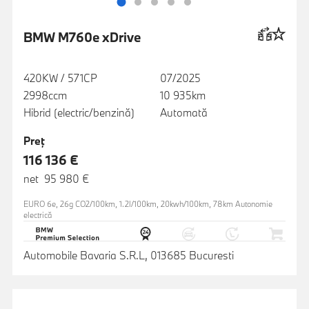
BMW M760e xDrive
420KW / 571CP
07/2025
2998ccm
10 935km
Hibrid (electric/benzină)
Automată
Preţ
116 136 €
net 95 980 €
EURO 6e, 26g CO2/100km, 1.2l/100km, 20kwh/100km, 78km Autonomie
electrică
Automobile Bavaria S.R.L, 013685 Bucuresti