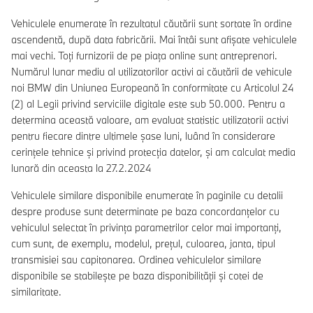
Vehiculele enumerate în rezultatul căutării sunt sortate în ordine
ascendentă, după data fabricării. Mai întâi sunt afișate vehiculele
mai vechi. Toți furnizorii de pe piața online sunt antreprenori.
Numărul lunar mediu al utilizatorilor activi ai căutării de vehicule
noi BMW din Uniunea Europeană în conformitate cu Articolul 24
(2) al Legii privind serviciile digitale este sub 50.000. Pentru a
determina această valoare, am evaluat statistic utilizatorii activi
pentru fiecare dintre ultimele șase luni, luând în considerare
cerințele tehnice și privind protecția datelor, și am calculat media
lunară din aceasta la 27.2.2024
Vehiculele similare disponibile enumerate în paginile cu detalii
despre produse sunt determinate pe baza concordanțelor cu
vehiculul selectat în privința parametrilor celor mai importanți,
cum sunt, de exemplu, modelul, prețul, culoarea, janta, tipul
transmisiei sau capitonarea. Ordinea vehiculelor similare
disponibile se stabilește pe baza disponibilității și cotei de
similaritate.