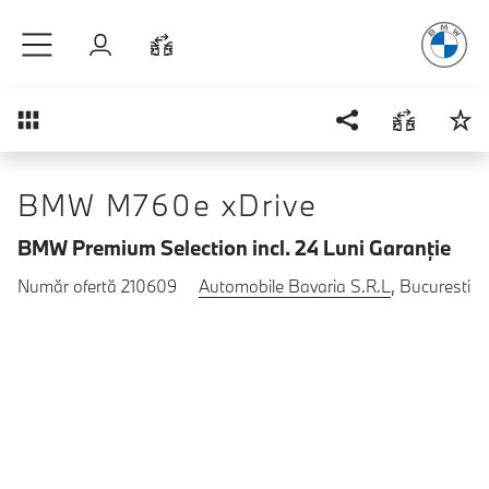
Plăcerea
de
Sari la conținutul principal
Autentificare
Comparaţie
Prezentare generală
BMW M760e xDrive
BMW Premium Selection incl. 24 Luni Garanţie
Număr ofertă 210609
Automobile Bavaria S.R.L
, Bucuresti