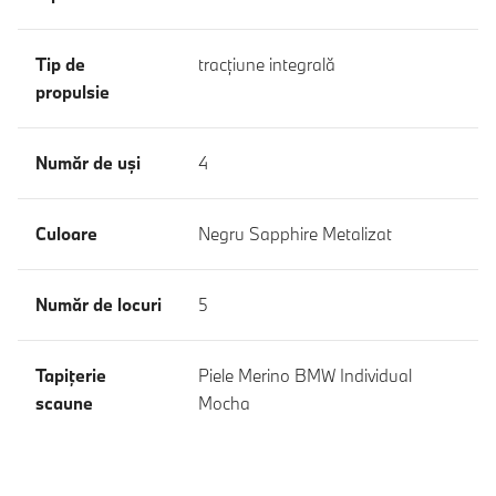
Tip de
tracţiune integrală
propulsie
Număr de uşi
4
Culoare
Negru Sapphire Metalizat
Număr de locuri
5
Tapiţerie
Piele Merino BMW Individual
scaune
Mocha