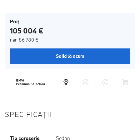
Preţ
105 004 €
net 86 780 €
Solicită acum
SPECIFICAŢII
Tip caroserie
Sedan