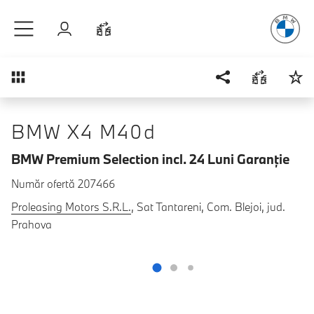
Plăcerea
de
Sari la conținutul principal
Autentificare
Comparaţie
Prezentare generală
BMW X4 M40d
BMW Premium Selection incl. 24 Luni Garanţie
Număr ofertă 207466
Proleasing Motors S.R.L.
, Sat Tantareni, Com. Blejoi, jud.
Prahova