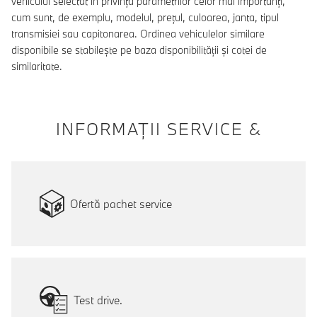
vehiculul selectat în privința parametrilor celor mai importanți,
cum sunt, de exemplu, modelul, prețul, culoarea, janta, tipul
transmisiei sau capitonarea. Ordinea vehiculelor similare
disponibile se stabilește pe baza disponibilității și cotei de
similaritate.
INFORMAŢII SERVICE &
Ofertă pachet service
Test drive.