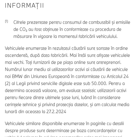
INFORMAŢII
Cifrele prezentate pentru consumul de combustibil şi emisiile
de CO₂ au fost obţinute în conformitate cu procedura de
măsurare în vigoare la momentul fabricării vehiculului.
Vehiculele enumerate în rezultatul căutării sunt sortate în ordine
ascendentă, după data fabricării. Mai întâi sunt afișate vehiculele
mai vechi. Toți furnizorii de pe piața online sunt antreprenori.
Numărul lunar mediu al utilizatorilor activi ai căutării de vehicule
noi BMW din Uniunea Europeană în conformitate cu Articolul 24
(2) al Legii privind serviciile digitale este sub 50.000. Pentru a
determina această valoare, am evaluat statistic utilizatorii activi
pentru fiecare dintre ultimele șase luni, luând în considerare
cerințele tehnice și privind protecția datelor, și am calculat media
lunară din aceasta la 27.2.2024
Vehiculele similare disponibile enumerate în paginile cu detalii
despre produse sunt determinate pe baza concordanțelor cu