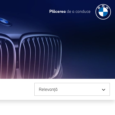
Plăcerea
de a conduce
Sortare după