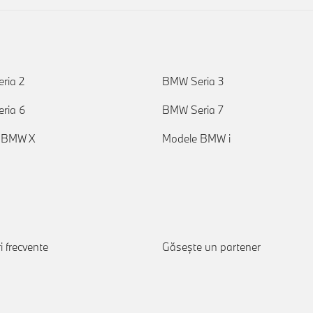
ria 2
BMW Seria 3
ria 6
BMW Seria 7
 BMW X
Modele BMW i
i frecvente
Găseşte un partener