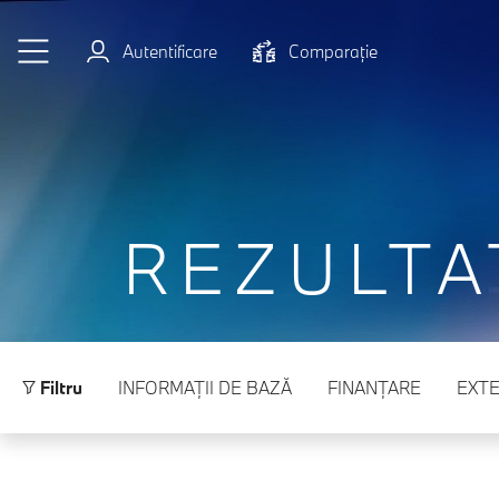
Sari la conținutul principal
Autentificare
Comparaţie
REZULTA
Filtru
INFORMAŢII DE BAZĂ
FINANŢARE
EXTE