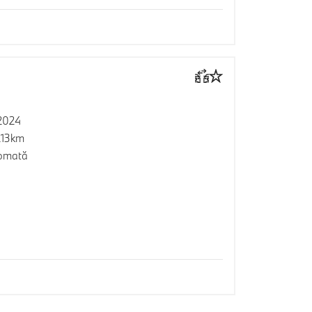
2024
213km
omată