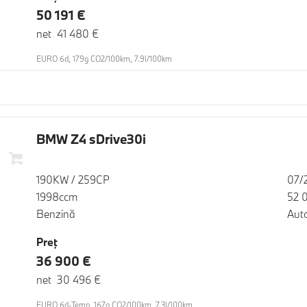
50 191 €
net 41 480 €
EURO 6d, 179g CO2/100km, 7.9l/100km
BMW Z4 sDrive30i
190KW / 259CP
07/
1998ccm
52 
Benzină
Aut
Preţ
36 900 €
net 30 496 €
EURO 6d-Temp, 167g CO2/100km, 7.3l/100km