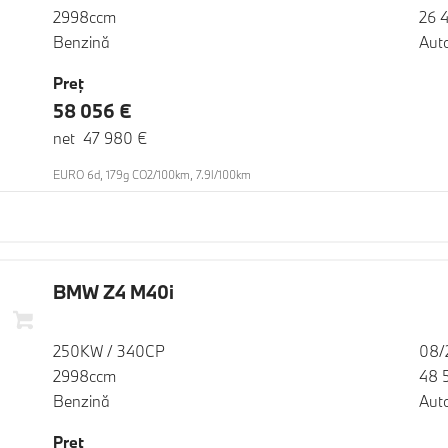
2998ccm
26 
Benzină
Aut
Preţ
58 056 €
net 47 980 €
EURO 6d, 179g CO2/100km, 7.9l/100km
BMW Z4 M40i
250KW / 340CP
08/
2998ccm
48 
Benzină
Aut
Preţ