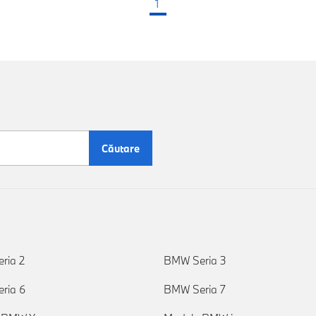
1
(pagina curentă)
Căutare
ria 2
BMW Seria 3
ria 6
BMW Seria 7