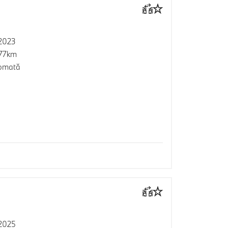
2023
177km
omată
2025