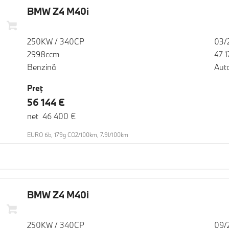
BMW Z4 M40i
250KW / 340CP
03/
2998ccm
47 
Benzină
Aut
Preţ
56 144 €
net 46 400 €
EURO 6b, 179g CO2/100km, 7.9l/100km
BMW Z4 M40i
250KW / 340CP
09/