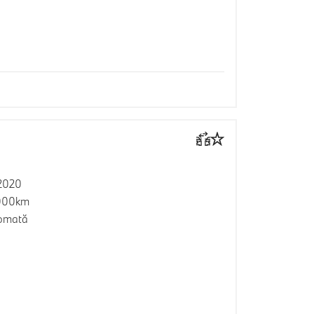
2020
000km
omată