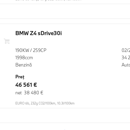
BMW Z4 sDrive30i
190KW / 259CP
02/
1998ccm
34 
Benzină
Aut
Preţ
46 561 €
net 38 480 €
EURO 6b, 232g CO2/100km, 10.3l/100km