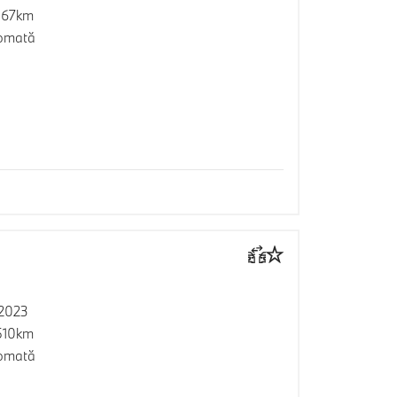
467km
omată
2023
510km
omată