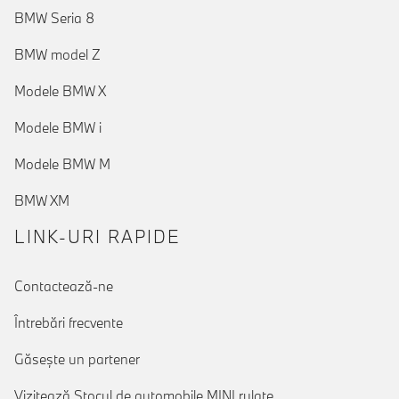
BMW Seria 8
BMW model Z
Modele BMW X
Modele BMW i
Modele BMW M
BMW XM
LINK-URI RAPIDE
Contactează-ne
Întrebări frecvente
Găseşte un partener
Vizitează Stocul de automobile MINI rulate