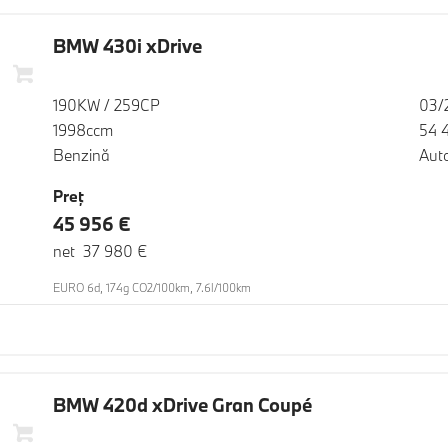
BMW 430i xDrive
190KW / 259CP
03/
1998ccm
54 
Benzină
Aut
Preţ
45 956 €
net 37 980 €
EURO 6d, 174g CO2/100km, 7.6l/100km
BMW 420d xDrive Gran Coupé