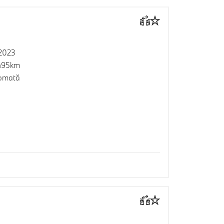
2023
495km
omată