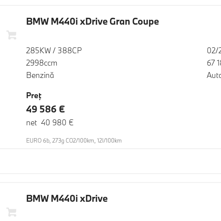
BMW M440i xDrive Gran Coupe
285KW / 388CP
02/
2998ccm
67 
Benzină
Aut
Preţ
49 586 €
net 40 980 €
EURO 6b, 273g CO2/100km, 12l/100km
BMW M440i xDrive