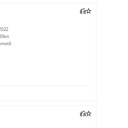
2022
181km
omată