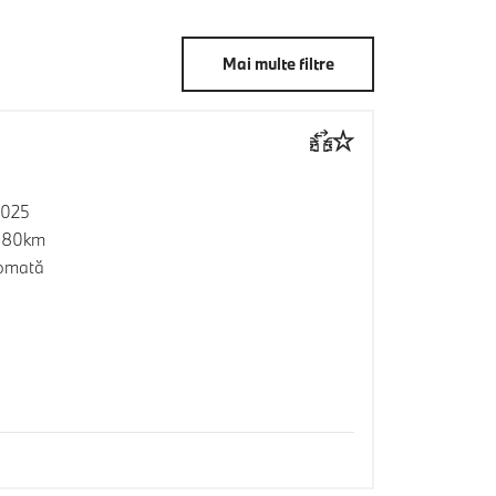
Mai multe filtre
2025
980km
omată