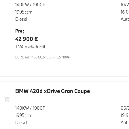
140KW / 190CP
10/
1995ccm
16 
Diesel
Aut
Preţ
42 900 €
TVA nedeductibil
EURO 6d, 145g CO2/100km, 5.5l/100km
BMW 420d xDrive Gran Coupe
140KW / 190CP
05/
1995ccm
19 
Diesel
Aut