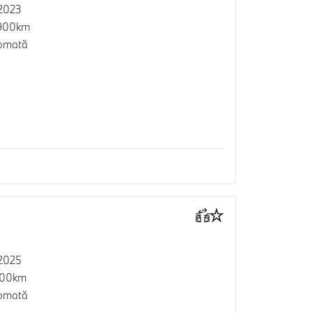
2023
900km
omată
2025
600km
omată