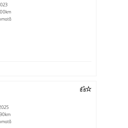
2023
000km
omată
2025
990km
omată