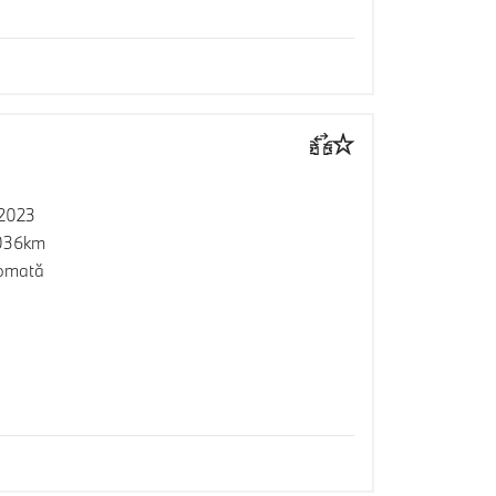
2023
036km
omată