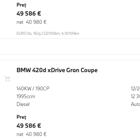
Preţ
49 586 €
net 40 980 €
EURO 6b, 182g CO2/100km, 6.9l/100km
BMW 420d xDrive Gran Coupe
140KW / 190CP
12/
1995ccm
12 
Diesel
Aut
Preţ
49 586 €
net 40 980 €