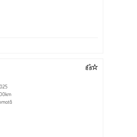
2025
300km
omată