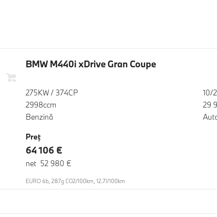
BMW M440i xDrive Gran Coupe
275KW / 374CP
10/
2998ccm
29 
Benzină
Aut
Preţ
64 106 €
net 52 980 €
EURO 6b, 287g CO2/100km, 12.7l/100km