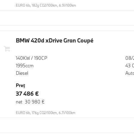
EURO 6b, 182g CO2/100km, 6.9l/100km
BMW 420d xDrive Gran Coupé
140KW / 190CP
08/
1995ccm
43 
Diesel
Aut
Preţ
37 486 €
net 30 980 €
EURO 6b, 176g CO2/100km, 6.7l/100km