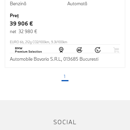
Benzină
Automată
Preţ
39 906 €
net 32 980 €
EURO 6b, 212g CO2/100km, 9.3l/100km
Automobile Bavaria S.R.L, 013685 Bucuresti
1
(pagina curentă)
SOCIAL