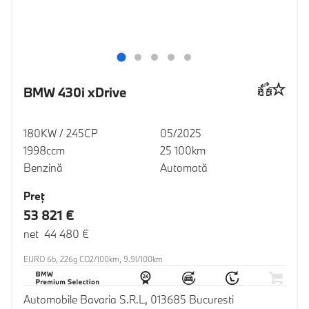
BMW 430i xDrive
180KW / 245CP
05/2025
1998ccm
25 100km
Benzină
Automată
Preţ
53 821 €
net 44 480 €
EURO 6b, 226g CO2/100km, 9.9l/100km
Automobile Bavaria S.R.L, 013685 Bucuresti