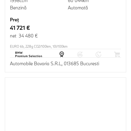
1998ccm
60 044km
Benzină
Automată
Preţ
41 721 €
net 34 480 €
EURO 6b, 228g CO2/100km, 10l/100km
Automobile Bavaria S.R.L, 013685 Bucuresti