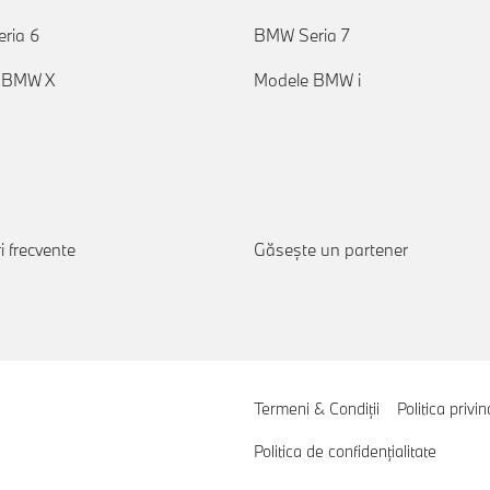
ria 6
BMW Seria 7
 BMW X
Modele BMW i
i frecvente
Găseşte un partener
Termeni & Condiţii
Politica priv
Politica de confidenţialitate