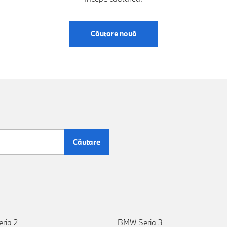
Căutare nouă
Căutare
ria 2
BMW Seria 3