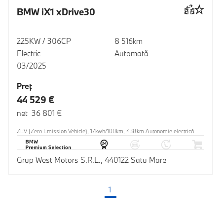
BMW iX1 xDrive30
225KW / 306CP
8 516km
Electric
Automată
03/2025
Preţ
44 529 €
net 36 801 €
ZEV (Zero Emission Vehicle), 17kwh/100km, 438km Autonomie electrică
Grup West Motors S.R.L., 440122 Satu Mare
1
(pagina curentă)