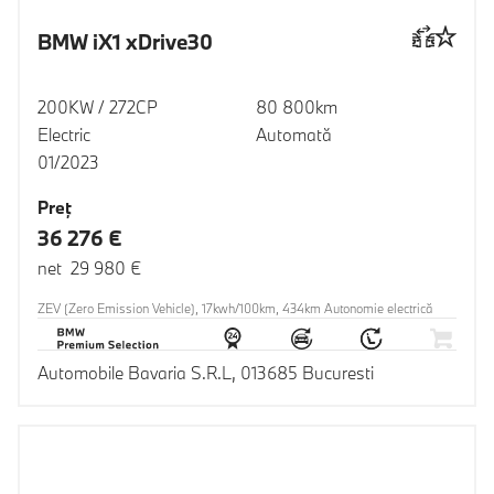
BMW iX1 xDrive30
200KW / 272CP
80 800km
Electric
Automată
01/2023
Preţ
36 276 €
net 29 980 €
ZEV (Zero Emission Vehicle), 17kwh/100km, 434km Autonomie electrică
Automobile Bavaria S.R.L, 013685 Bucuresti