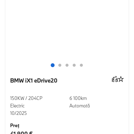
BMW iX1 eDrive20
150KW / 204CP
6 100km
Electric
Automată
10/2025
Preţ
41 900 €